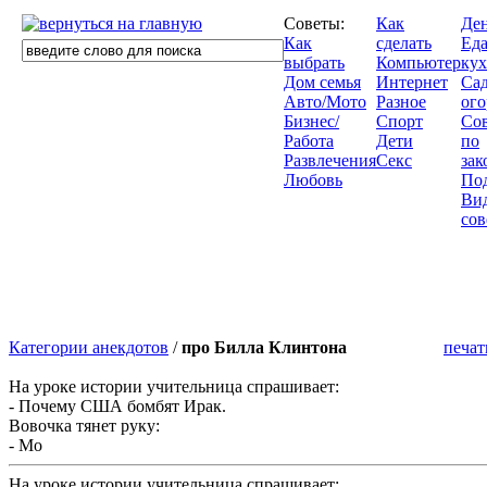
Советы:
Как
Де
Как
сделать
Еда
выбрать
Компьютер
кух
Дом семья
Интернет
Сад
Авто/Мото
Разное
ого
Бизнес/
Спорт
Со
Работа
Дети
по
Развлечения
Секс
зак
Любовь
По
Ви
сов
Категории анекдотов
/
про Билла Клинтона
печат
На уроке истории учительница спрашивает:
- Почему США бомбят Ирак.
Вовочка тянет руку:
- Мо
На уроке истории учительница спрашивает: