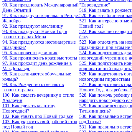
90. Как праздновать Международный
"Евровидение"
День Объятий
519. Как гадать в рождес
91. Как празднуют карнавал в Рио-де-
520. Как зятя блинами на
Жанейро
521. Как интересно отме
92. Как празднуют масленицу
Новый год?
93. Как празднуют Новый Год в
522. Как красиво наряди
разных странах Мира
ёлку
94. Как празднуются нестандартные
523. Как отдохнуть на но
праздники?
праздники и при этом не 
95. Как провести девичник
524. Как подготовить для
96. Как произносить красивые тосты
новогодний утренник в д
97. Как проходит день рождение в
525. Как подготовить но
МакДональдс
корпоративный праздник
98. Как различаются обручальные
526. Как подготовить орг
кольца?
новогодним пиршествам
99. Как Рождество отмечают в
527. Как подготовить пр
разных странах
Нового Года для ребенка?
100. Как сделать вечеринку в стиле
528. Как помочь ребенку 
Хэллоуин
нарядить новогоднюю ел
101. Как сделать квартиру
529. Как появился праздн
Новогодней?
Татьянин день?
102. Как узнать про Новый год всё
530. Как правильно встре
103. Как украсить свой рабочий стол
год Тигра?
под Новый год
531. Как правильно встре