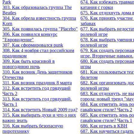
Park
674. Как избежать травма
303. Как образовалась группа The
катания с горки
Beatles
675. Как отдохнуть дома 
304. Как обрела известность группа
676. Как принять участие
Korn
забавах
305. Как появилась группа "Placebo"
677. Как выбрать недоста
306. Как появился конкурс
ролевой игре
"Евровидение"
678. Как выбрать умения 
307. Как сформировался punk
ролевой игре
308. Как 4 ноября стал российским
679. Как создать персона
праздником
игре. Вторичные навыки.
309. Как быть красивой в
680. Как создать персона
новогоднюю ночь
игры
310. Как возник День защитников
681. Как пользоваться те
Отечества
билетом
311. Как возник праздник 8 марта
682. Как организовать д
312. Как встретить год грядущий
ролевой игры
Часть 2
683. Как отдохнуть, не вы
313. Как встретить год грядущий.
города: новый тренд "stay
Часть 1
684. Как отметить день р
314. Как встретить Новый 2009 год?
гавайском стиле? Часть 2
315. Как выбирать духи и что о них
685. Как отметить день р
важно знать
гавайском стиле? Часть 1
316. Как выбрать безопасную
686. Как играть в КВН
пиротехнику
687. Как научиться гадать