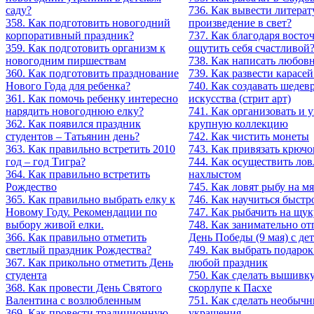
саду?
736. Как вывести литерат
358. Как подготовить новогодний
произведение в свет?
корпоративный праздник?
737. Как благодаря вост
359. Как подготовить организм к
ощутить себя счастливой
новогодним пиршествам
738. Как написать любов
360. Как подготовить празднование
739. Как развести карасей
Нового Года для ребенка?
740. Как создавать шедев
361. Как помочь ребенку интересно
искусства (стрит арт)
нарядить новогоднюю елку?
741. Как организовать и 
362. Как появился праздник
крупную коллекцию
студентов – Татьянин день?
742. Как чистить монеты
363. Как правильно встретить 2010
743. Как привязать крючо
год – год Тигра?
744. Как осуществить ло
364. Как правильно встретить
нахлыстом
Рождество
745. Как ловят рыбу на м
365. Как правильно выбрать елку к
746. Как научиться быстр
Новому Году. Рекомендации по
747. Как рыбачить на щук
выбору живой елки.
748. Как занимательно от
366. Как правильно отметить
День Победы (9 мая) с де
светлый праздник Рождества?
749. Как выбрать подарок
367. Как прикольно отметить День
любой праздник
студента
750. Как сделать вышивк
368. Как провести День Святого
скорлупе к Пасхе
Валентина с возлюбленным
751. Как сделать необыч
369. Как провести традиционную
украшения