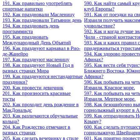
191. Как правильно употреблять
590. Как найти самый кр
спиртные напитки
клуб Европы?
192. Как праздновали Масленицу
591. Как от поездки на с
193. Как праздновали Татьянин день
Израиля получить макси
194. Как праздновать день
удовольствие?
программиста
592. Как и когда лучше зн
195. Как праздновать
Чили - страной контрасто
Международный День Объятий
593. Как и каких правил 
196. Как празднуют карнавал в Рио-
придерживаться туристам
де-Жанейро
594. Как здорово провест
197. Как празднуют масленицу
Афинах?
198. Как празднуют Новый Год в
595. Как вести себя турис
разных странах Мира
Ближнего Востока, Южно
199. Как празднуются нестандартные
Африки?
праздники?
596. Как побывать на чет
200. Как провести девичник
Израиля. Красное море.
201. Как произносить красивые
597. Как побывать на чет
тосты
Израиля. Мертвое море.
202. Как проходит день рождение в
598. Как безошибочно вы
МакДональдс
горнолыжный курорт в А
203. Как различаются обручальные
599. Как отпраздновать Н
кольца?
Крыму?
204. Как Рождество отмечают в
600. Как сделать путешес
разных странах
горнолыжную Швейцари
205. Как сделать вечеринку в стиле
601. Как приятно провест