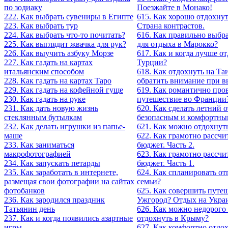
по зодиаку
Поезжайте в Монако!
222. Как выбрать сувениры в Египте
615. Как хорошо отдохнут
223. Как выбрать тур
Страна контрастов.
224. Как выбрать что-то почитать?
616. Как правильно выбра
225. Как выглядит жвачка для рук?
для отдыха в Марокко?
226. Как выучить азбуку Морзе
617. Как и когда лучше о
227. Как гадать на картах
Турции?
итальянским способом
618. Как отдохнуть на Та
228. Как гадать на картах Таро
обратить внимание при в
229. Как гадать на кофейной гуще
619. Как романтично про
230. Как гадать на руке
путешествие во Франции
231. Как дать новую жизнь
620. Как сделать летний 
стеклянным бутылкам
безопасным и комфортны
232. Как делать игрушки из папье-
621. Как можно отдохнут
маше
622. Как грамотно рассчи
233. Как заниматься
бюджет. Часть 2.
макрофотографией
623. Как грамотно рассчи
234. Как запускать петарды
бюджет. Часть 1.
235. Как заработать в интернете,
624. Как спланировать от
размещая свои фотографии на сайтах
семьи?
фотобанков
625. Как совершить путе
236. Как зародился праздник
Ужгород? Отдых на Укра
Татьянин день
626. Как можно недорого
237. Как и когда появились азартные
отдохнуть в Крыму?
игры
627. Как комфортно отдох