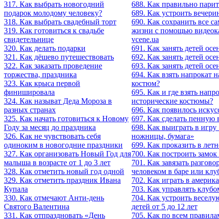
317. Как выбрать новогодний
688. Как правильно парит
подарок молодому человеку?
689. Как устроить вечерин
318. Как выбрать свадебный торт
690. Как сохранить все с
319. Как готовиться к свадьбе
жизни с помощью видеок
свидетельнице
vcene.ua
320. Как делать подарки
691. Как занять детей осе
321. Как дёшево путешествовать
692. Как занять детей осе
322. Как заказать проведение
693. Как занять детей осе
торжества, праздника
694. Как взять напрокат
323. Как крыса первой
костюм?
финишировала
695. Как и где взять напр
324. Как называт Деда Мороза в
исторические костюмы?
разных странах
696. Как появилось искус
325. Как начать готовиться к Новому
697. Как сделать пенную 
Году за месяц до праздника
698. Как выиграть в игру
326. Как не чувствовать себя
ножницы, бумага»
одиноким в новогодние праздники
699. Как проказить в летн
327. Как организовать Новый Год для
700. Как построить замок 
малыша в возрасте от 1 до 3 лет
701. Как завязать разгов
328. Как отметить новый год одной
человеком в баре или клу
329. Как отметить праздник Ивана
702. Как играть в америк
Купала
703. Как управлять клубо
330. Как отмечают Анти-день
704. Как устроить веселу
Святого Валентина
детей от 5 до 12 лет
331. Как отпраздновать «День
705. Как по всем правила