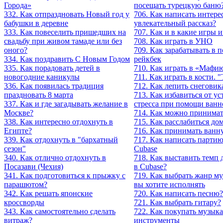
Города»
посещать турецкую баню
332. Как отпраздновать Новый год у
706. Как написать интер
бабушки в деревне
увлекательный рассказ?
333. Как повеселить пришедших на
707. Как и в какие игры и
свадьбу при живом тамаде или без
708. Как играть в УНО
оного?
709. Как зарабатывать в 
334. Как поздравить С Новым Годом
рейкбек
335. Как порадовать детей в
710. Как играть в «Мафи
новогодние каникулы
711. Как играть в кости. 
336. Как появилась традиция
712. Как лепить снеговик
праздновать 8 марта
713. Как избавиться от ус
337. Как и где загадывать желание в
стресса при помощи ванн
Москве?
714. Как можно принимат
338. Как интересно отдохнуть в
715. Как расслабиться до
Египте?
716. Как принимать ванн
339. Как отдохнуть в "бархатный
717. Как написать парти
сезон"
Cubase
340. Как отлично отдохнуть в
718. Как выставить темп
Посазави (Чехия)
в Cubase?
341. Как подготовиться к прыжку с
719. Как выбрать жанр м
парашютом?
вы хотите исполнять
342. Как решать японские
720. Как написать песню?
кроссворды
721. Как выбрать гитару?
343. Как самостоятельно сделать
722. Как покупать музык
витраж?
инструменты