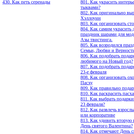
430. Как петь серенады
801. Как украсить интерь
тыквами?
802. Как оригинально выр
Хэллоуин
803. Как организовать ст
804. Как самим украсить 
праздник шарами для мод
Азы твистинга.
805. Как возродился праз
Семьи, Любви и Верност
806. Как подобрать подар
любимого на Новый год?
807. Как подобрать пода
23-е февраля
808. Как организовать ох
Пасху
809. Как правильно пода
810. Как раскрасить пасх
811. Как выбрать подарк
23 февраля?
812. Как развлечь взросл
или корпоративе
813. Как удивить вторую
День святого Валентина?
814. Как отмечают День с