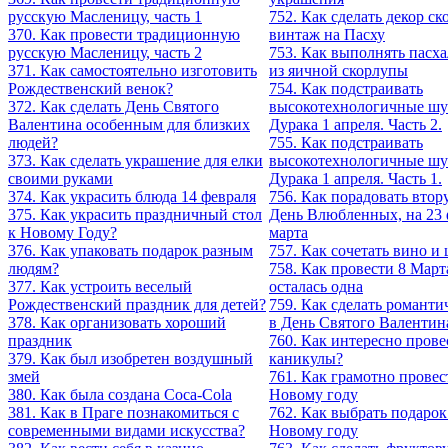
русскую Масленицу, часть 1
752. Как сделать декор ск
370. Как провести традиционную
винтаж на Пасху
русскую Масленицу, часть 2
753. Как выполнять пасх
371. Как самостоятельно изготовить
из яичной скорлупы
Рождественский венок?
754. Как подстраивать
372. Как сделать День Святого
высокотехнологичные шу
Валентина особенным для близких
Дурака 1 апреля. Часть 2.
людей?
755. Как подстраивать
373. Как сделать украшение для елки
высокотехнологичные шу
своими руками
Дурака 1 апреля. Часть 1.
374. Как украсить блюда 14 февраля
756. Как порадовать вто
375. Как украсить праздничный стол
День Влюбленных, на 23 
к Новому Году?
марта
376. Как упаковать подарок разным
757. Как сочетать вино и
людям?
758. Как провести 8 Март
377. Как устроить веселый
осталась одна
Рождественский праздник для детей?
759. Как сделать романти
378. Как oрганизовать хороший
в День Святого Валентин
праздник
760. Как интересно пров
379. Как был изобретен воздушный
каникулы?
змей
761. Как грамотно провес
380. Как была создана Coca-Cola
Новому году
381. Как в Праге познакомиться с
762. Как выбрать подарок
современными видами искусства?
Новому году