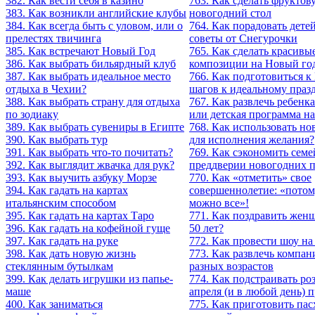
382. Как вести себя в казино
763. Как сделать фруктов
383. Как возникли английские клубы
новогодний стол
384. Как всегда быть с уловом, или о
764. Как порадовать дете
прелестях твичинга
советы от Снегурочки
385. Как встречают Новый Год
765. Как сделать красивы
386. Как выбрать бильярдный клуб
композиции на Новый го
387. Как выбрать идеальное место
766. Как подготовиться к
отдыха в Чехии?
шагов к идеальному праз
388. Как выбрать страну для отдыха
767. Как развлечь ребенк
по зодиаку
или детская программа на
389. Как выбрать сувениры в Египте
768. Как использовать н
390. Как выбрать тур
для исполнения желания?
391. Как выбрать что-то почитать?
769. Как сэкономить сем
392. Как выглядит жвачка для рук?
преддверии новогодних 
393. Как выучить азбуку Морзе
770. Как «отметить» свое
394. Как гадать на картах
совершеннолетие: «потом
итальянским способом
можно все»!
395. Как гадать на картах Таро
771. Как поздравить жен
396. Как гадать на кофейной гуще
50 лет?
397. Как гадать на руке
772. Как провести шоу на
398. Как дать новую жизнь
773. Как развлечь компан
стеклянным бутылкам
разных возрастов
399. Как делать игрушки из папье-
774. Как подстраивать р
маше
апреля (и в любой день)
400. Как заниматься
775. Как приготовить па