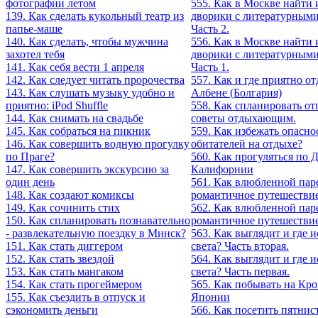
фотографии летом
555. Как в Москве найти
139. Как сделать кукольный театр из
дворики с литературными
папье-маше
Часть 2.
140. Как сделать, чтобы мужчина
556. Как в Москве найти
захотел тебя
дворики с литературными
141. Как себя вести 1 апреля
Часть 1.
142. Как следует читать пророчества
557. Как и где приятно от
143. Как слушать музыку удобно и
Албене (Болгария)
приятно: iPod Shuffle
558. Как спланировать о
144. Как снимать на свадьбе
советы отдыхающим.
145. Как собраться на пикник
559. Как избежать опасно
146. Как совершить водную прогулку
обитателей на отдыхе?
по Праге?
560. Как прогуляться по 
147. Как совершить экскурсию за
Калифорнии
один день
561. Как влюбленной пар
148. Как создают комиксы
романтичное путешествие.
149. Как сочинить стих
562. Как влюбленной пар
150. Как спланировать познавательно
романтичное путешествие.
- развлекательную поездку в Минск?
563. Как выглядит и где 
151. Как стать диггером
света? Часть вторая.
152. Как стать звездой
564. Как выглядит и где 
153. Как стать мангаком
света? Часть первая.
154. Как стать прогеймером
565. Как побывать на Кро
155. Как съездить в отпуск и
Японии
сэкономить деньги
566. Как посетить пятнис