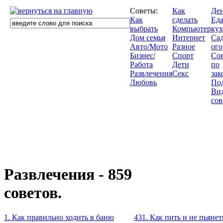
Советы:
Как
Де
Как
сделать
Еда
выбрать
Компьютер
кух
Дом семья
Интернет
Сад
Авто/Мото
Разное
ого
Бизнес/
Спорт
Со
Работа
Дети
по
Развлечения
Секс
зак
Любовь
По
Ви
сов
Развлечения - 859
советов.
1. Как правильно ходить в баню
431. Как пить и не пьянет