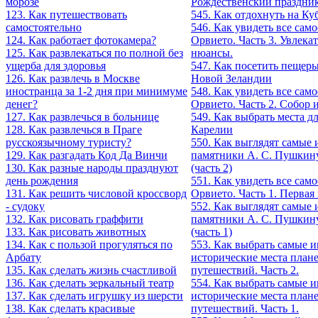
морозе
Рождественский праздник
123. Как путешествовать
545. Как отдохнуть на Ку
самостоятельно
546. Как увидеть все само
124. Как работает фотокамера?
Орвието. Часть 3. Увлека
125. Как развлекаться по полной без
нюансы.
ущерба для здоровья
547. Как посетить пещеры
126. Как развлечь в Москве
Новой Зеландии
иностранца за 1-2 дня при минимуме
548. Как увидеть все само
денег?
Орвието. Часть 2. Собор 
127. Как развлечься в больнице
549. Как выбрать места д
128. Как развлечься в Праге
Карелии
русскоязычному туристу?
550. Как выглядят самые 
129. Как разгадать Код Да Винчи
памятники А. С. Пушкин
130. Как разные народы празднуют
(часть 2)
день рождения
551. Как увидеть все само
131. Как решить числовой кроссворд
Орвието. Часть 1. Первая 
- судоку
552. Как выглядят самые 
132. Как рисовать граффити
памятники А. С. Пушкин
133. Как рисовать животных
(часть 1)
134. Как с пользой прогуляться по
553. Как выбрать самые 
Арбату
исторические места план
135. Как сделать жизнь счастливой
путешествий. Часть 2.
136. Как сделать зеркальный театр
554. Как выбрать самые 
137. Как сделать игрушку из шерсти
исторические места план
138. Как сделать красивые
путешествий. Часть 1.