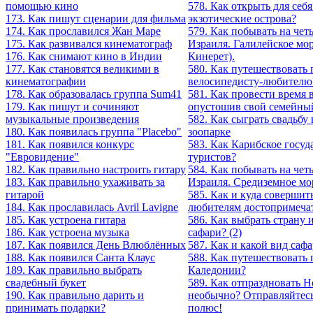
помощью кино
578. Как открыть для себ
173. Как пишут сценарии для фильма
экзотические острова?
174. Как прославился Жан Маре
579. Как побывать на чет
175. Как развивался кинематограф
Израиля. Галилейское мор
176. Как снимают кино в Индии
Кинерет).
177. Как становятся великими в
580. Как путешествовать
кинематографии
велосипедисту-любителю
178. Как образовалась группа Sum41
581. Как провести время 
179. Как пишут и сочиняют
опустошив свой семейны
музыкальные произведения
582. Как сыграть свадьбу
180. Как появилась группа "Placebo"
зоопарке
181. Как появился конкурс
583. Как Карибское госуд
"Евровидение"
туристов?
182. Как правильно настроить гитару
584. Как побывать на чет
183. Как правильно ухаживать за
Израиля. Средиземное мо
гитарой
585. Как и куда совершит
184. Как прославилась Avril Lavigne
любителям достопримеча
185. Как устроена гитара
586. Как выбрать страну и
186. Как устроена музыка
сафари? (2)
187. Как появился День Влюблённых
587. Как и какой вид сафа
188. Как появился Санта Клаус
588. Как путешествовать
189. Как правильно выбрать
Каледонии?
свадебный букет
589. Как отпраздновать 
190. Как правильно дарить и
необычно? Отправляйтес
принимать подарки?
полюс!