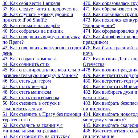
36. Как себя вести 1 апреля
470. Как образовалась гру
37. Как следует читать пророчества
471. Как обрела известно
38. Как слушать музыку удобно и
472. Как появилась групп
приятно: iPod Shuffle
473. Как появился конкур
39. Как снимать на свадьбе
"Евровидение"
40. Как собраться на пикник
474. Как сформировался 
41. Как совершить водную прогулку
475. Как 4 ноября стал р
по Праге?
праздником
42. Как совершить экскурсию за один
476. Как быть красивой 
день
ночь
43. Как создают комиксы
477. Как возник День за
44. Как сочинить стих
Отечества
45. Как спланировать познавательно -
478. Как возник праздник
развлекательную поездку в Минск?
479. Как встретить год г
46. Как стать диггером
480. Как встретить год гр
47. Как стать звездой
481. Как встретить Новый
48. Как стать мангаком
482. Как выбирать духи и
49. Как стать прогеймером
важно знать
50. Как съездить в отпуск и
483. Как выбрать безопа
сэкономить деньги
пиротехнику
51. Как съездить в Прагу без помощи
484. Как выбрать нового
турагентства
молодому человеку?
52. Как създить за границу с
485. Как выбрать свадебн
минимальными затратами
486. Как готовиться к сва
53. Как сэкономить на отпуске?
свидетельнице