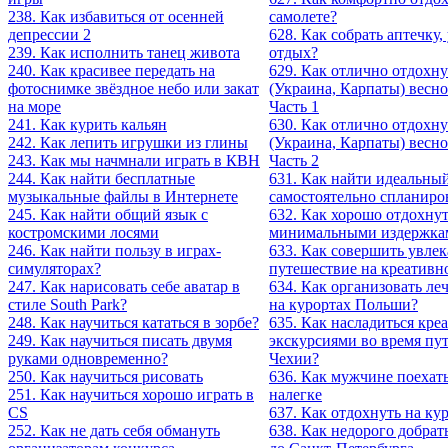
238. Как избавиться от осенней
самолете?
депрессии 2
628. Как собрать аптечку,
239. Как исполнить танец живота
отдых?
240. Как красивее передать на
629. Как отлично отдохну
фотоснимке звёздное небо или закат
(Украина, Карпаты) весно
на море
Часть 1
241. Как курить кальян
630. Как отлично отдохну
242. Как лепить игрушки из глины
(Украина, Карпаты) весно
243. Как мы начмнали играть в КВН
Часть 2
244. Как найти бесплатные
631. Как найти идеальный
музыкальные файлы в Интернете
самостоятельно спланиро
245. Как найти общий язык с
632. Как хорошо отдохнут
костромскими лосями
минимальными издержка
246. Как найти пользу в играх-
633. Как совершить увлек
симуляторах?
путешествие на креативн
247. Как нарисовать себе аватар в
634. Как организовать ле
стиле South Park?
на курортах Польши?
248. Как научиться кататься в зорбе?
635. Как насладиться кр
249. Как научиться писать двумя
экскурсиями во время пу
руками одновременно?
Чехии?
250. Как научиться рисовать
636. Как мужчине поехать
251. Как научиться хорошо играть в
налегке
CS
637. Как отдохнуть на ку
252. Как не дать себя обмануть
638. Как недорого добрат