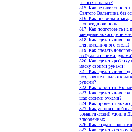
разных странах?
815. Как великолепно отп
Святого Валентина без ос
816. Как правильно загад
Новогоднюю ночь
817. Как подготовить на 
заводные новогодние ко
818. Как сделать нового
для праздничного стола?
819. Как сделать новогод
из бумаги своими руками
820. Как сделать ребенк
маску своими руками?
821. Как сделать новогод
поздравительные открыт
руками?
822. Как встретить Новый
823. Как сделать нового
шар своими руками?
824. Как провести новог
825. Как устроить небан
романтический ужин в Де
влюбленных
826. Как создать валенти
827. Как сделать костюм