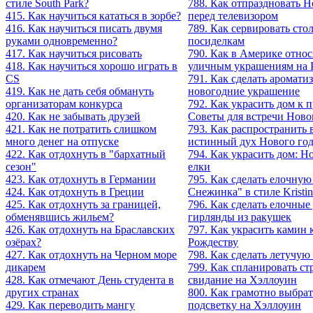
стиле South Park?
788. Как отпраздновать 
415. Как научиться кататься в зорбе?
перед телевизором
416. Как научиться писать двумя
789. Как сервировать сто
руками одновременно?
посиделкам
417. Как научиться рисовать
790. Как в Америке относ
418. Как научиться хорошо играть в
уличным украшениям на 
CS
791. Как сделать аромати
419. Как не дать себя обмануть
новогодние украшение
организаторам конкурса
792. Как украсить дом к п
420. Как не забывать друзей
Советы для встречи Ново
421. Как не потратить слишком
793. Как распространить 
много денег на отпуске
истинный дух Нового год
422. Как отдохнуть в "бархатный
794. Как украсить дом: Н
сезон"
елки
423. Как отдохнуть в Германии
795. Как сделать елочную
424. Как отдохнуть в Греции
Снежинка" в стиле Kristi
425. Как отдохнуть за границей,
796. Как cделать елочные
обменявшись жильем?
гирлянды из ракушек
426. Как отдохнуть на Браславских
797. Как украсить камин 
озёрах?
Рождеству
427. Как отдохнуть на Черном море
798. Как сделать летучу
дикарем
799. Как спланировать ст
428. Как отмечают День студента в
свидание на Хэллоуин
других странах
800. Как грамотно выбрат
429. Как переводить мангу
подсветку на Хэллоуин