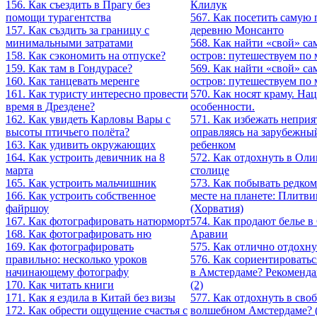
156. Как съездить в Прагу без
Клилук
помощи турагентства
567. Как посетить самую
157. Как създить за границу с
деревню Монсанто
минимальными затратами
568. Как найти «свой» с
158. Как сэкономить на отпуске?
остров: путешествуем по м
159. Как там в Гондурасе?
569. Как найти «свой» с
160. Как танцевать меренге
остров: путешествуем по м
161. Как туристу интересно провести
570. Как носят краму. Н
время в Дрездене?
особенности.
162. Как увидеть Карловы Вары с
571. Как избежать неприя
высоты птичьего полёта?
оправляясь на зарубежный
163. Как удивить окружающих
ребенком
164. Как устроить девичник на 8
572. Как отдохнуть в Ол
марта
столице
165. Как устроить мальчишник
573. Как побывать редко
166. Как устроить собственное
месте на планете: Плитви
файршоу
(Хорватия)
167. Как фотографировать натюрморт
574. Как продают белье в
168. Как фотографировать ню
Аравии
169. Как фотографировать
575. Как отлично отдохну
правильно: несколько уроков
576. Как сориентироватьс
начинающему фотографу
в Амстердаме? Рекоменда
170. Как читать книги
(2)
171. Как я ездила в Китай без визы
577. Как отдохнуть в сво
172. Как обрести ощущение счастья с
волшебном Амстердаме? (