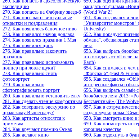
269. Как попасть в археологическую
650. Как оценили критики
экспедицию
ожидать от фильма «Войн
270. Как попасть на Фабрику звезд-6
(World War Z)
271. Как посылают виртуальные
651. Как создавался и чем
открытки и поздравления
"Университет монстров" (
272. Как появилось баночное пиво
University)
273. Как появился значок доллара
652. Как порадует зрител
274. Как появился праздник 1 Мая
обмана", обещающая стат
275. Как появился цирк
лета
276. Как правильно закончить
653. Как выбрать блокбас
праздник
что ожидать от «После на
277. Как правильно использовать
Earth)
поппер при ловле щуки?
654. Как снимался и чем 
278. Как правильно снять
"Форсаж 6" (Fast & Furiou
фотопортрет
655. Как создавался «Obli
279. Как правильно
интересные факты о фил
сфотографировать портрет
656. Как выбрать самый-
280. Как правильно установить елку
блокбастер лета 2013: «Ро
281. Как сделать чтение комфортным
Бессмертный» (The Wolver
282. Как совершить экскурсию по
657. Как в сотрудничеств
пражскому Вышеграду?
создан мультфильм "Семе
283. Как артисты относятся к
658. Как смотреть кино в
приметам
659. Как посмотреть инт
284. Как вручают премию Оскар
хорошем качестве
285. Как делают кино
660. Как отдохнуть в буд