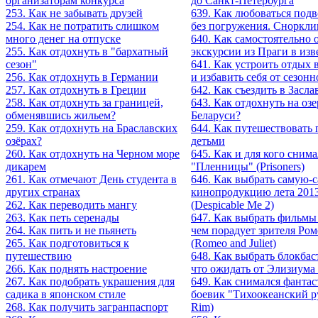
организаторам конкурса
до Санкт-Петербурга
253. Как не забывать друзей
639. Как любоваться по
254. Как не потратить слишком
без погружения. Сноркли
много денег на отпуске
640. Как самостоятельно 
255. Как отдохнуть в "бархатный
экскурсии из Праги в изв
сезон"
641. Как устроить отдых 
256. Как отдохнуть в Германии
и избавить себя от сезон
257. Как отдохнуть в Греции
642. Как съездить в Засла
258. Как отдохнуть за границей,
643. Как отдохнуть на оз
обменявшись жильем?
Беларуси?
259. Как отдохнуть на Браславских
644. Как путешествовать 
озёрах?
детьми
260. Как отдохнуть на Черном море
645. Как и для кого сним
дикарем
"Пленницы" (Prisoners)
261. Как отмечают День студента в
646. Как выбрать самую-
других странах
кинопродукцию лета 2013
262. Как переводить мангу
(Despicable Me 2)
263. Как петь серенады
647. Как выбрать фильмы 
264. Как пить и не пьянеть
чем порадует зрителя Ром
265. Как подготовиться к
(Romeo and Juliet)
путешествию
648. Как выбрать блокбас
266. Как поднять настроение
что ожидать от Элизиума 
267. Как подобрать украшения для
649. Как снимался фанта
садика в японском стиле
боевик "Тихоокеанский ру
268. Как получить загранпаспорт
Rim)