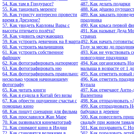
54. Как там в Гондурасе?
487. Как делать подарки
55. Как танцевать меренге
488. Как дёшево путешес
56. Как туристу интересно провести
489. Как заказать проведе
время в Дрездене?
праздника
57. Как увидеть Карловы Вары с
490. Как крыса первой ф
высоты птичьего полёта?
491. Как называт Деда Мо
58. Как удивить окружающих
странах
59. Как устроить девичник на 8 марта
492. Как начать готовить
60. Как устроить мальчишник
Году за месяц до праздни
61. Как устроить собственное
493. Как не чувствовать 
файршоу
новогодние праздники
62. Как фотографировать натюрморт
494. Как организовать Но
63. Как фотографировать ню
малыша в возрасте от 1 до
64. Как фотографировать правильно:
495. Как отметить новый 
несколько уроков начинающему
496. Как отметить празд
фотографу
Купала
65. Как читать книги
497. Как отмечают Анти-
66. Как я ездила в Китай без визы
Валентина
67. Как обрести ощущение счастья с
498. Как отпраздновать «
помощью кино
499. Как отпраздновать Н
68. Как пишут сценарии для фильма
бабушки в деревне
69. Как прославился Жан Маре
500. Как повеселить при
70. Как развивался кинематограф
свадьбу при живом тамаде
71. Как снимают кино в Индии
501. Как поздравить С Н
72. Как становятся великими в
502. Как порадовать дете