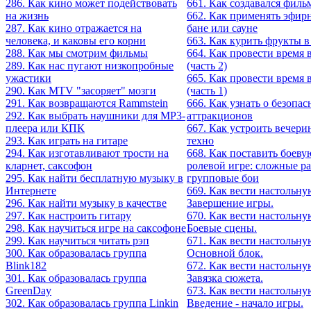
286. Как кино может подействовать
661. Как создавался филь
на жизнь
662. Как применять эфир
287. Как кино отражается на
бане или сауне
человека, и каковы его корни
663. Как курить фрукты в
288. Как мы смотрим фильмы
664. Как провести время 
289. Как нас пугают низкопробные
(часть 2)
ужастики
665. Как провести время 
290. Как MTV "засоряет" мозги
(часть 1)
291. Как возвращаются Rammstein
666. Как узнать о безопас
292. Как выбрать наушники для MP3-
аттракционов
плеера или КПК
667. Как устроить вечери
293. Как играть на гитаре
техно
294. Как изготавливают трости на
668. Как поставить боеву
кларнет, саксофон
ролевой игре: сложные р
295. Как найти бесплатную музыку в
групповые бои
Интернете
669. Как вести настольну
296. Как найти музыку в качестве
Завершение игры.
297. Как настроить гитару
670. Как вести настольну
298. Как научиться игре на саксофоне
Боевые сцены.
299. Как научиться читать рэп
671. Как вести настольну
300. Как образовалась группа
Основной блок.
Blink182
672. Как вести настольну
301. Как образовалась группа
Завязка сюжета.
GreenDay
673. Как вести настольну
302. Как образовалась группа Linkin
Введение - начало игры.