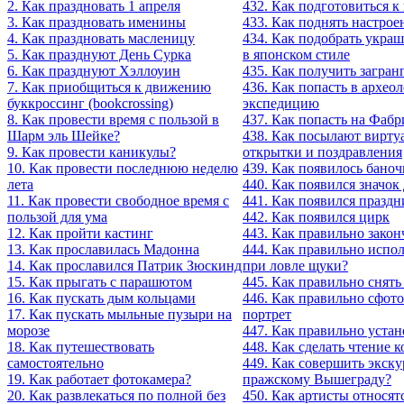
2. Как праздновать 1 апреля
432. Как подготовиться 
3. Как праздновать именины
433. Как поднять настрое
4. Как праздновать масленицу
434. Как подобрать украш
5. Как празднуют День Сурка
в японском стиле
6. Как празднуют Хэллоуин
435. Как получить загран
7. Как приобщиться к движению
436. Как попасть в архео
буккроссинг (bookcrossing)
экспедицию
8. Как провести время с пользой в
437. Как попасть на Фабр
Шарм эль Шейке?
438. Как посылают вирту
9. Как провести каникулы?
открытки и поздравления
10. Как провести последнюю неделю
439. Как появилось бано
лета
440. Как появился значок
11. Как провести свободное время с
441. Как появился праздн
пользой для ума
442. Как появился цирк
12. Как пройти кастинг
443. Как правильно закон
13. Как прославилась Мадонна
444. Как правильно испо
14. Как прославился Патрик Зюскинд
при ловле щуки?
15. Как прыгать с парашютом
445. Как правильно снять
16. Как пускать дым кольцами
446. Как правильно сфот
17. Как пускать мыльные пузыри на
портрет
морозе
447. Как правильно устан
18. Как путешествовать
448. Как сделать чтение
самостоятельно
449. Как совершить экск
19. Как работает фотокамера?
пражскому Вышеграду?
20. Как развлекаться по полной без
450. Как артисты относят