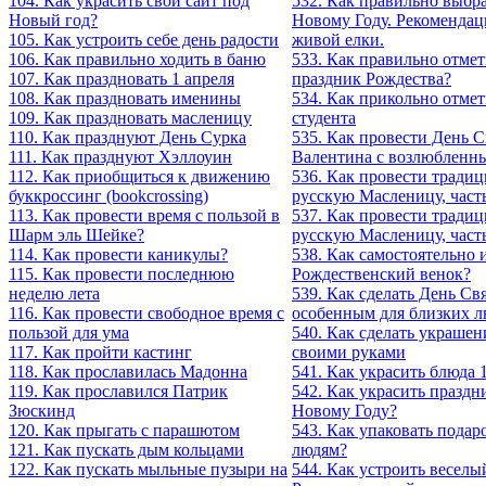
104. Как украсить свой сайт под
532. Как правильно выбра
Новый год?
Новому Году. Рекомендац
105. Как устроить себе день радости
живой елки.
106. Как правильно ходить в баню
533. Как правильно отме
107. Как праздновать 1 апреля
праздник Рождества?
108. Как праздновать именины
534. Как прикольно отме
109. Как праздновать масленицу
студента
110. Как празднуют День Сурка
535. Как провести День С
111. Как празднуют Хэллоуин
Валентина с возлюбленн
112. Как приобщиться к движению
536. Как провести тради
буккроссинг (bookcrossing)
русскую Масленицу, част
113. Как провести время с пользой в
537. Как провести тради
Шарм эль Шейке?
русскую Масленицу, част
114. Как провести каникулы?
538. Как самостоятельно 
115. Как провести последнюю
Рождественский венок?
неделю лета
539. Как сделать День Св
116. Как провести свободное время с
особенным для близких 
пользой для ума
540. Как сделать украшен
117. Как пройти кастинг
своими руками
118. Как прославилась Мадонна
541. Как украсить блюда 
119. Как прославился Патрик
542. Как украсить праздн
Зюскинд
Новому Году?
120. Как прыгать с парашютом
543. Как упаковать подар
121. Как пускать дым кольцами
людям?
122. Как пускать мыльные пузыри на
544. Как устроить веселы