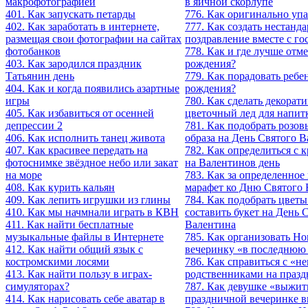
макрофотографией
в яичной скорлупе
401. Как запускать петарды
776. Как оригинально упа
402. Как заработать в интернете,
777. Как создать нестанд
размещая свои фотографии на сайтах
поздравление вместе с го
фотобанков
778. Как и где лучше отм
403. Как зародился праздник
рождения?
Татьянин день
779. Как порадовать ребен
404. Как и когда появились азартные
рождения?
игры
780. Как сделать декорат
405. Как избавиться от осенней
цветочный лед для напит
депрессии 2
781. Как подобрать розо
406. Как исполнить танец живота
образа на День Святого 
407. Как красивее передать на
782. Как определиться с 
фотоснимке звёздное небо или закат
на Валентинов день
на море
783. Как за определенное
408. Как курить кальян
марафет ко Дню Святого 
409. Как лепить игрушки из глины
784. Как подобрать цветы
410. Как мы начмнали играть в КВН
составить букет на День 
411. Как найти бесплатные
Валентина
музыкальные файлы в Интернете
785. Как организовать Н
412. Как найти общий язык с
вечеринку «в последнюю
костромскими лосями
786. Как справиться с «
413. Как найти пользу в играх-
родственниками на празд
симуляторах?
787. Как девушке «выжит
414. Как нарисовать себе аватар в
праздничной вечеринке в