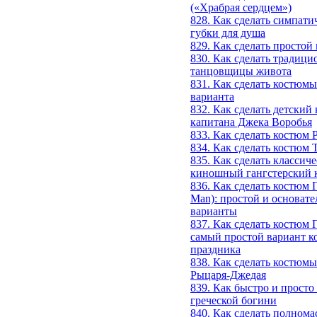
(«Храбрая сердцем»)
828. Как сделать симпат
губки для душа
829. Как сделать простой
830. Как сделать традиц
танцовщицы живота
831. Как сделать костюмы
варианта
832. Как сделать детский
капитана Джека Воробья
833. Как сделать костюм 
834. Как сделать костюм
835. Как сделать классич
киношный гангстерский 
836. Как сделать костюм 
Man): простой и основат
варианты
837. Как сделать костюм 
самый простой вариант к
праздника
838. Как сделать костюмы
Рыцаря-Джедая
839. Как быстро и просто
греческой богини
840. Как сделать полном