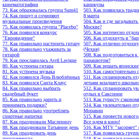
кинематографии
каникулы
73. Как образовалась группа Sum41
503. Как появилась тради
74. Как пишут и сочиняют
8 марта
музыкальные произведения
504. Как и где загадывать
75. Как появилась группа "Placebo"
Москве?
76. Как появился конкурс
505. Как интересно отдох
"Евровидение"
506. Как отдохнуть в "ба
77. Как правильно настроить гитару
507. Как отлично отдохну
78. Как правильно ухаживать за
(Чехия)
гитарой
508. Как подготовиться к
79. Как прославилась Avril Lavigne
парашютом?
80. Как устроена гитара
509. Как решать японски
81. Как устроена музыка
510. Как самостоятельно 
82. Как появился День Влюблённых
511. Как спланировать от
83. Как появился Санта Клаус
детьми младшего школьно
84. Как правильно выбрать
512. Как спланировать у
свадебный букет
отдых в Саксонии
85. Как правильно дарить и
513. Как туристу сэконом
принимать подарки?
514. Как увлекательно от
86. Как правильно употреблять
Моравии
спиртные напитки
515. Как провести новог
87. Как праздновали Масленицу
Все идем в кино!
88. Как праздновали Татьянин день
516. Как MTV "засоряет"
89. Как праздновать день
517. Как появилась групп
программиста
518. Как появился конкур