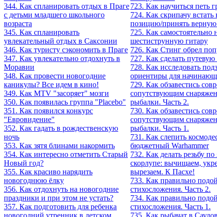
344. Как спланировать отдых в Праге
723. Как научиться петь 
с детьми младшего школьного
724. Как скрипачу встать
возраста
позицию/принять верную
345. Как спланировать
725. Как самостоятельно 
увлекательный отдых в Саксонии
шестиструнную гитару
346. Как туристу сэкономить в Праге
726. Как Стинг обрел поп
347. Как увлекательно отдохнуть в
727. Как сделать путевую
Моравии
728. Как исследовать под
348. Как провести новогодние
ориентиры для начинающ
каникулы? Все идем в кино!
729. Как обзавестись со
349. Как MTV "засоряет" мозги
сопутствующим снаряжен
350. Как появилась группа "Placebo"
рыбалки. Часть 2.
351. Как появился конкурс
730. Как обзавестись со
"Евровидение"
сопутствующим снаряжен
352. Как гадать в рождественскую
рыбалки. Часть 1.
ночь
731. Как слепить космоде
353. Как зятя блинами накормить
бюджетный Warhammer
354. Как интересно отметить Старый
732. Как делать резьбу по
Новый год?
скорлупе: вычищаем, укр
355. Как красиво нарядить
вырезаем. К Пасхе!
новогоднюю ёлку
733. Как правильно подо
356. Как отдохнуть на новогодние
стихосложения. Часть 2.
праздники и при этом не устать?
734. Как правильно подо
357. Как подготовить для ребенка
стихосложения. Часть 1.
новогодний утренник в детском
735. Как рыбачат в Сауд