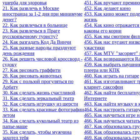
ущерба для здоровья
451. Как вручают премию
21. Как развлечь в Москве
452. Как делают кино
иностранца за 1-2 дня при минимуме
453. Как кино может поде
денег?
жизнь
22. Как развлечься в больнице
454. Как кино отражается 
23. Как развлечься в Праге
каковы его корни
русскоязычному туристу?
455. Как мы смотрим фи
24. Как разгадать Код Да Винчи
456. Как нас пугают низ
25. Как разные народы празднуют
ужастики
день рождения
457. Как MTV "засоряет"
26. Как решить числовой кроссворд -
458. Как возвращаются R
судоку
459. Как выбрать наушни
27. Как рисовать граффити
плеера или КПК
28. Как рисовать животных
460. Как играть на гитаре
29. Как с пользой прогуляться по
461. Как изготавливают т
Арбату
кларнет, саксофон
30. Как сделать жизнь счастливой
462. Как найти бесплатн
31. Как сделать зеркальный театр
Интернете
32. Как сделать игрушку из шерсти
463. Как найти музыку в 
33. Как сделать красивые фотографии
464. Как настроить гитар
летом
465. Как научиться игре 
34. Как сделать кукольный театр из
466. Как научиться читать
папье-маше
467. Как образовалась гр
35. Как сделать, чтобы мужчина
468. Как образовалась гр
захотел тебя
469. Как образовалась гру