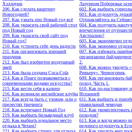
Хэллоуин
Лазурном Побережье осе
206. Как сделать квартиру
602. Как выбрать горнол
Новогодней?
603. Как отдохнуть душо
207. Как узнать про Новый год всё
Отправляйтесь на Сейше
208. Как украсить свой рабочий стол
604. Как получить наилу
под Новый год
впечатления от путешест
209. Как украсить свой сайт под
Австралию?
Новый год?
605. Как экономично отд
210. Как устроить себе день радости
606. Как экономно отдох
211. Как oрганизовать хороший
607. Как избежать ошибо
праздник
организации байдарочног
212. Как был изобретен воздушный
2.
змей
608. Как можно увидеть 
213. Как была создана Coca-Cola
Ривьеру». Черногория.
214. Как в Праге познакомиться с
609. Как организовать б
современными видами искусства?
поход. Часть 1.
215. Как вести себя в казино
610. Как по-настоящему н
216. Как возникли английские клубы
Испанией
217. Как всегда быть с уловом, или о
611. Как выбрать и приоб
прелестях твичинга
правильный чемодан
218. Как встречают Новый Год
612. Как укомплектовать 
219. Как выбрать бильярдный клуб
походом?
220. Как выбрать идеальное место
613. Как и когда можно х
отдыха в Чехии?
недорого отдохнуть в Ег
221. Как выбрать страну для отдыха
614. Как увидеть мир ро