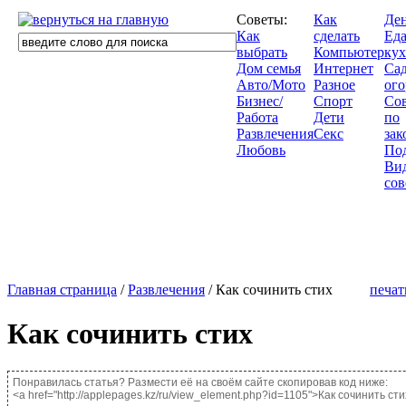
Советы:
Как
Де
Как
сделать
Еда
выбрать
Компьютер
кух
Дом семья
Интернет
Сад
Авто/Мото
Разное
ого
Бизнес/
Спорт
Со
Работа
Дети
по
Развлечения
Секс
зак
Любовь
По
Ви
сов
Главная страница
/
Развлечения
/ Как сочинить стих
печат
Как сочинить стих
Понравилась статья? Размести её на своём сайте скопировав код ниже:
<a href="http://applepages.kz/ru/view_element.php?id=1105">Как сочинить ст