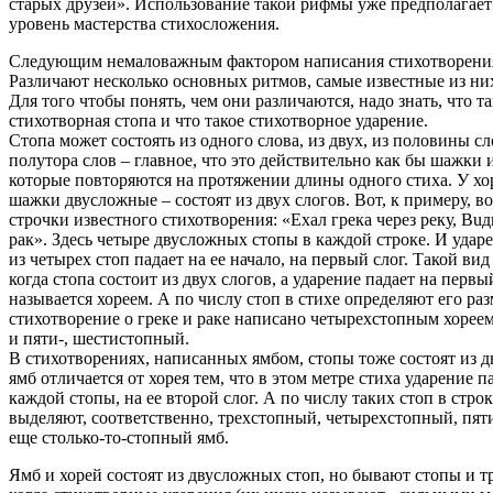
старых друзей». Использование такой рифмы уже предполагает
уровень мастерства стихосложения.
Следующим немаловажным фактором написания стихотворения 
Различают несколько основных ритмов, самые известные из них
Для того чтобы понять, чем они различаются, надо знать, что та
стихотворная стопа и что такое стихотворное ударение.
Стопа может состоять из одного слова, из двух, из половины сл
полутора слов – главное, что это действительно как бы шажки 
которые повторяются на протяжении длины одного стиха. У хор
шажки двусложные – состоят из двух слогов. Вот, к примеру, в
строчки известного стихотворения: «Eхал грeка чeрез рeку, Вuд
рaк». Здесь четыре двусложных стопы в каждой строке. И удар
из четырех стоп падает на ее начало, на первый слог. Такой вид 
когда стопа состоит из двух слогов, а ударение падает на первы
называется хореем. А по числу стоп в стихе определяют его раз
стихотворение о греке и раке написано четырехстопным хорее
и пяти-, шестистопный.
В стихотворениях, написанных ямбом, стопы тоже состоят из дв
ямб отличается от хорея тем, что в этом метре стиха ударение п
каждой стопы, на ее второй слог. А по числу таких стоп в стро
выделяют, соответственно, трехстопный, четырехстопный, пя
еще столько-то-стопный ямб.
Ямб и хорей состоят из двусложных стоп, но бывают стопы и 