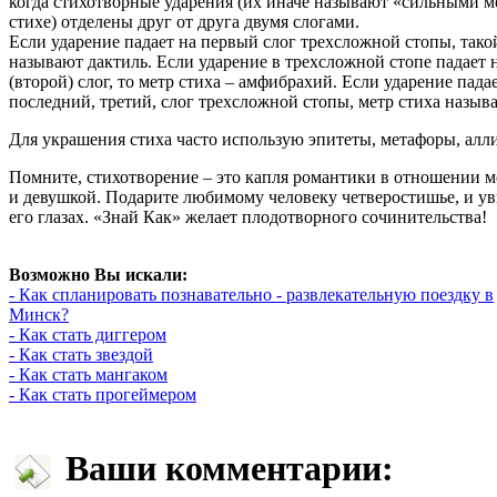
когда стихотворные ударения (их иначе называют «сильными м
стихе) отделены друг от друга двумя слогами.
Если ударение падает на первый слог трехсложной стопы, тако
называют дактиль. Если ударение в трехсложной стопе падает 
(второй) слог, то метр стиха – амфибрахий. Если ударение пада
последний, третий, слог трехсложной стопы, метр стиха называ
Для украшения стиха часто использую эпитеты, метафоры, алли
Помните, стихотворение – это капля романтики в отношении
и девушкой. Подарите любимому человеку четверостишье, и ув
его глазах. «Знай Как» желает плодотворного сочинительства!
Возможно Вы искали:
- Как спланировать познавательно - развлекательную поездку в
Минск?
- Как стать диггером
- Как стать звездой
- Как стать мангаком
- Как стать прогеймером
Ваши комментарии: