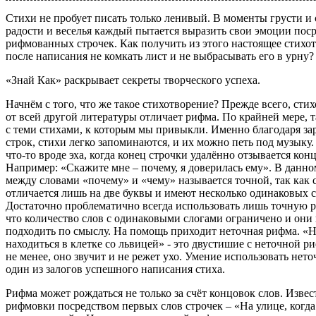
Стихи не пробует писать только ленивый. В моменты грусти и 
радости и веселья каждый пытается выразить свои эмоции пос
рифмованных строчек. Как получить из этого настоящее стихот
после написания не комкать лист и не выбрасывать его в урну?
«Знай Как» раскрывает секреты творческого успеха.
Начнём с того, что же такое стихотворение? Прежде всего, ст
от всей другой литературы отличает рифма. По крайней мере, т
с теми стихами, к которым мы привыкли. Именно благодаря з
строк, стихи легко запоминаются, и их можно петь под музыку.
что-то вроде эха, когда конец строчки удалённо отзывается ко
Например: «Скажите мне – почему, я доверилась ему». В данно
между словами «почему» и «чему» называется точной, так как 
отличается лишь на две буквы и имеют несколько одинаковых с
Достаточно проблематично всегда использовать лишь точную 
что количество слов с одинаковыми слогами ограничено и они 
подходить по смыслу. На помощь приходит неточная рифма. «Н
находиться в клетке со львицей» - это двустишие с неточной ри
не менее, оно звучит и не режет ухо. Умение использовать нет
один из залогов успешного написания стиха.
Рифма может рождаться не только за счёт концовок слов. Изве
рифмовки посредством первых слов строчек – «На улице, когд