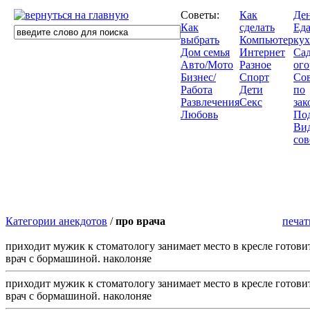
Советы:
Как
Де
Как
сделать
Еда
выбрать
Компьютер
кух
Дом семья
Интернет
Сад
Авто/Мото
Разное
ого
Бизнес/
Спорт
Со
Работа
Дети
по
Развлечения
Секс
зак
Любовь
По
Ви
сов
Категории анекдотов
/
про врача
печат
приходит мужик к стоматологу занимает место в кресле готови
врач с бормашиной. наколоняе
приходит мужик к стоматологу занимает место в кресле готови
врач с бормашиной. наколоняе