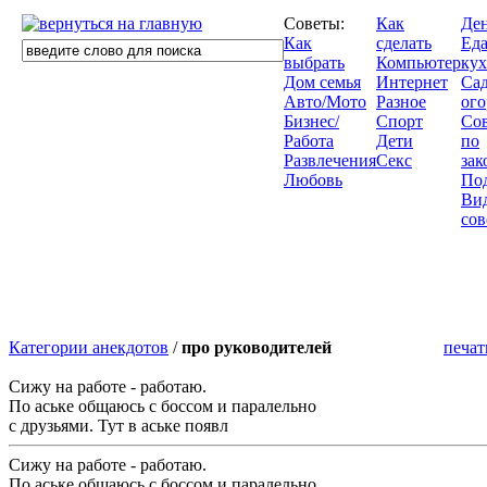
Советы:
Как
Де
Как
сделать
Еда
выбрать
Компьютер
кух
Дом семья
Интернет
Сад
Авто/Мото
Разное
ого
Бизнес/
Спорт
Со
Работа
Дети
по
Развлечения
Секс
зак
Любовь
По
Ви
сов
Категории анекдотов
/
про руководителей
печат
Сижу на работе - работаю.
По аське общаюсь с боссом и паралельно
с друзьями. Тут в аське появл
Сижу на работе - работаю.
По аське общаюсь с боссом и паралельно