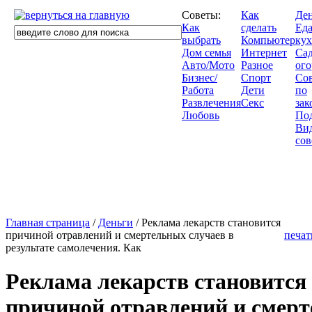
Советы:
Как
Де
Как
сделать
Еда
выбрать
Компьютер
кух
Дом семья
Интернет
Сад
Авто/Мото
Разное
ого
Бизнес/
Спорт
Со
Работа
Дети
по
Развлечения
Секс
зак
Любовь
По
Ви
сов
Главная страница
/
Деньги
/ Реклама лекарств становится
причиной отравлений и смертельных случаев в
печат
результате самолечения. Как
Реклама лекарств становится
причиной отравлений и смер