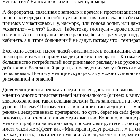
менталитет? Написано в газете – значит, правда.
А бюрократия, связанная с записью к врачам и простаиванием 
нервных очередях, способствует использованию лекарств без к
приемов у участковых. Ну, насморк, или голова болит, или даж
«схватило» – и что? Бывает. Таблеточку глотнули – вроде полег
отлично. А то – отпрашивайся с работы, беги к врачу, жди под
кабинета, а в итоге больничный не дадут, потому что «темпера
Ежегодно десятки тысяч людей оказываются в реанимации, ст
неконтролируемого приема медицинских препаратов. К сожал
большинство потребителей воспринимают рекламу как руковод
действию и бесплатный рецепт, а последствия могут быть сам
печальными. Поэтому медицинскую рекламу можно условно на
рискованной и опасной.
Доля медицинской рекламы среди прочей достаточно высока – 
мнению многих представителей национального (я имею в виду
здравоохранения, такая реклама должна быть запрещена на гос
уровне. Почему? Потому что главный принцип медицины – «не
реклама лекарственных препаратов, по сути, берет на себя фун
рекомендацию тех или иных медикаментов. Конечно, в конце 
мелким шрифтом написано, мол, проконсультируйтесь с доктор
имеет такой же эффект, как «Минздрав предупреждает…» на с
пачках, то есть, фактически нулевой. А в случае чего предъяви