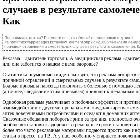
случаев в результате самолече
Как
Понравилась статья? Размести её на своём сайте скопировав код ниже:
<a href="http://applepages.kz/ru/view_element.php?id=21806">Реклама лекар
причиной отравлений и смертельных случаев в результате самолечения. Ка
Реклама – двигатель торговли. А медицинская реклама «двигае
или она заботится о нашем с вами здоровье?
Статистика неумолимо свидетельствует, что реклама лекарств 
причиной отравлений и смертельных случаев в результате само
Бодрые призывы навсегда покончить с болезнью с помощью ле
(а точнее, следование этим призывам) приводят к печальным п
Однобокая реклама умалчивает о побочных эффектах и противо
взаимодействии с другими препаратами, «чудо-лекарства» смет
аптек доверчивыми потребителями и оседают в домашних апте
Сказочные обещания побороть грипп за три дня, полностью оч
вообще восстановить здоровье за рекордные сроки становятся в
более что часто рекламные материалы подаются просто как и
статьи в прессе, на ТВ. А у нас, особенно у старшего поколения