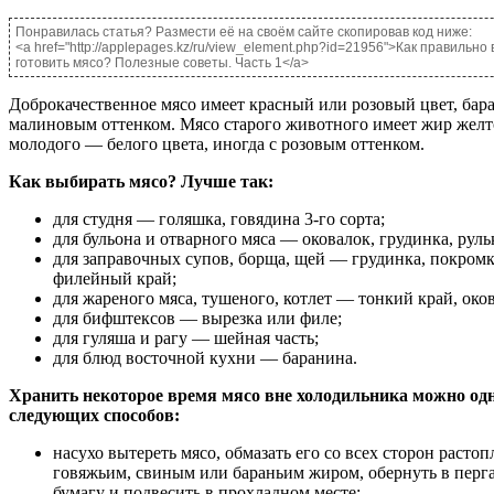
Понравилась статья? Размести её на своём сайте скопировав код ниже:
<a href="http://applepages.kz/ru/view_element.php?id=21956">Как правильно
готовить мясо? Полезные советы. Часть 1</a>
Доброкачественное мясо имеет красный или розовый цвет, бар
малиновым оттенком. Мясо старого животного имеет жир желто
молодого — белого цвета, иногда с розовым оттенком.
Как выбирать мясо? Лучше так:
для студня — голяшка, говядина 3-го сорта;
для бульона и отварного мяса — оковалок, грудинка, руль
для заправочных супов, борща, щей — грудинка, покромка
филейный край;
для жареного мяса, тушеного, котлет — тонкий край, око
для бифштексов — вырезка или филе;
для гуляша и рагу — шейная часть;
для блюд восточной кухни — баранина.
Хранить некоторое время мясо вне холодильника можно од
следующих способов:
насухо вытереть мясо, обмазать его со всех сторон расто
говяжьим, свиным или бараньим жиром, обернуть в пер
бумагу и подвесить в прохладном месте;