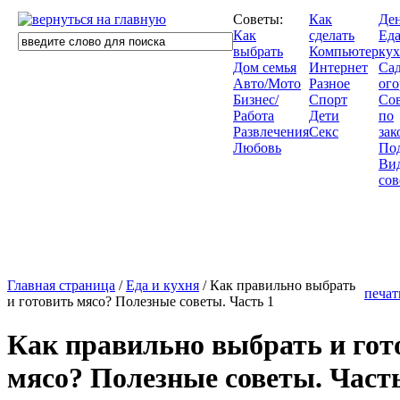
Советы:
Как
Де
Как
сделать
Еда
выбрать
Компьютер
кух
Дом семья
Интернет
Сад
Авто/Мото
Разное
ого
Бизнес/
Спорт
Со
Работа
Дети
по
Развлечения
Секс
зак
Любовь
По
Ви
сов
Главная страница
/
Еда и кухня
/ Как правильно выбрать
печат
и готовить мясо? Полезные советы. Часть 1
Как правильно выбрать и гот
мясо? Полезные советы. Часть