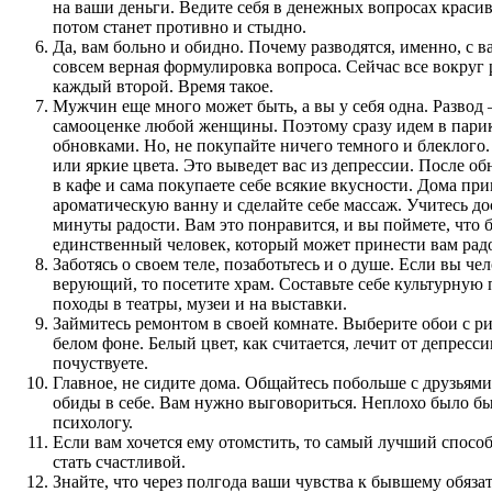
на ваши деньги. Ведите себя в денежных вопросах красив
потом станет противно и стыдно.
Да, вам больно и обидно. Почему разводятся, именно, с в
совсем верная формулировка вопроса. Сейчас все вокруг 
каждый второй. Время такое.
Мужчин еще много может быть, а вы у себя одна. Развод –
самооценке любой женщины. Поэтому сразу идем в пари
обновками. Но, не покупайте ничего темного и блеклого.
или яркие цвета. Это выведет вас из депрессии. После об
в кафе и сама покупаете себе всякие вкусности. Дома пр
ароматическую ванну и сделайте себе массаж. Учитесь до
минуты радости. Вам это понравится, и вы поймете, что 
единственный человек, который может принести вам радо
Заботясь о своем теле, позаботьтесь и о душе. Если вы че
верующий, то посетите храм. Составьте себе культурную
походы в театры, музеи и на выставки.
Займитесь ремонтом в своей комнате. Выберите обои с р
белом фоне. Белый цвет, как считается, лечит от депресси
почуствуете.
Главное, не сидите дома. Общайтесь побольше с друзьями
обиды в себе. Вам нужно выговориться. Неплохо было бы
психологу.
Если вам хочется ему отомстить, то самый лучший способ
стать счастливой.
Знайте, что через полгода ваши чувства к бывшему обяза