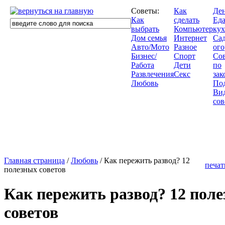
Советы:
Как
Де
Как
сделать
Еда
выбрать
Компьютер
кух
Дом семья
Интернет
Сад
Авто/Мото
Разное
ого
Бизнес/
Спорт
Со
Работа
Дети
по
Развлечения
Секс
зак
Любовь
По
Ви
сов
Главная страница
/
Любовь
/ Как пережить развод? 12
печат
полезных советов
Как пережить развод? 12 пол
советов