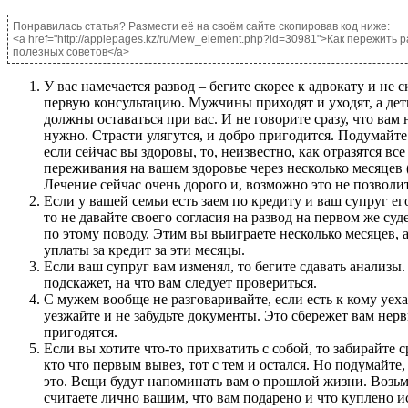
Понравилась статья? Размести её на своём сайте скопировав код ниже:
<a href="http://applepages.kz/ru/view_element.php?id=30981">Как пережить 
полезных советов</a>
У вас намечается развод – бегите скорее к адвокату и не 
первую консультацию. Мужчины приходят и уходят, а де
должны оставаться при вас. И не говорите сразу, что вам 
нужно. Страсти улягутся, и добро пригодится. Подумайте 
если сейчас вы здоровы, то, неизвестно, как отразятся все
переживания на вашем здоровье через несколько месяцев (
Лечение сейчас очень дорого и, возможно это не позволит
Если у вашей семьи есть заем по кредиту и ваш супруг ег
то не давайте своего согласия на развод на первом же су
по этому поводу. Этим вы выиграете несколько месяцев, 
уплаты за кредит за эти месяцы.
Если ваш супруг вам изменял, то бегите сдавать анализы.
подскажет, на что вам следует провериться.
С мужем вообще не разговаривайте, если есть к кому уехат
уезжайте и не забудьте документы. Это сбережет вам нерв
пригодятся.
Если вы хотите что-то прихватить с собой, то забирайте ср
кто что первым вывез, тот с тем и остался. Но подумайте
это. Вещи будут напоминать вам о прошлой жизни. Возьми
считаете лично вашим, что вам подарено и что куплено 