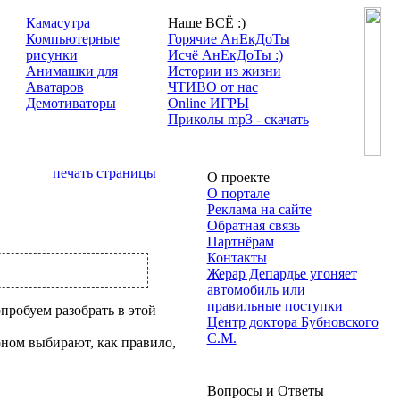
Камасутра
Наше ВСЁ :)
Компьютерные
Горячие АнЕкДоТы
рисунки
Исчё АнЕкДоТы :)
Анимашки для
Истории из жизни
Аватаров
ЧТИВО от нас
Демотиваторы
Online ИГРЫ
Приколы mp3 - скачать
печать страницы
О проекте
О портале
Реклама на сайте
Обратная связь
Партнёрам
Контакты
Жерар Депардье угоняет
автомобиль или
правильные поступки
пробуем разобрать в этой
Центр доктора Бубновского
С.М.
ном выбирают, как правило,
Вопросы и Ответы