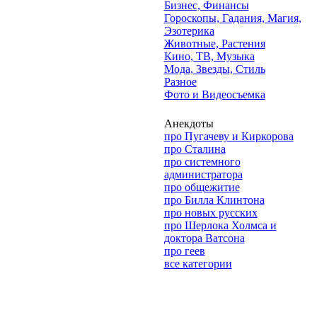
Бизнес, Финансы
Гороскопы, Гадания, Магия,
Эзотерика
Животные, Растения
Кино, ТВ, Музыка
Мода, Звезды, Стиль
Разное
Фото и Видеосъемка
Анекдоты
про Пугачеву и Киркорова
про Сталина
про системного
администратора
про общежитие
про Билла Клинтона
про новых русских
про Шерлока Холмса и
доктора Ватсона
про геев
все категории