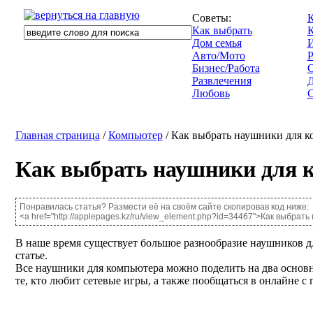
Советы:
К
Как выбрать
Дом семья
И
Авто/Мото
Р
Бизнес/Работа
Развлечения
Д
Любовь
С
Главная страница
/
Компьютер
/ Как выбрать наушники для к
Как выбрать наушники для 
Понравилась статья? Размести её на своём сайте скопировав код ниже:
<a href="http://applepages.kz/ru/view_element.php?id=34467">Как выбра
В наше время существует большое разнообразие наушников дл
статье.
Все наушники для компьютера можно поделить на два основ
те, кто любит сетевые игры, а также пообщаться в онлайне с