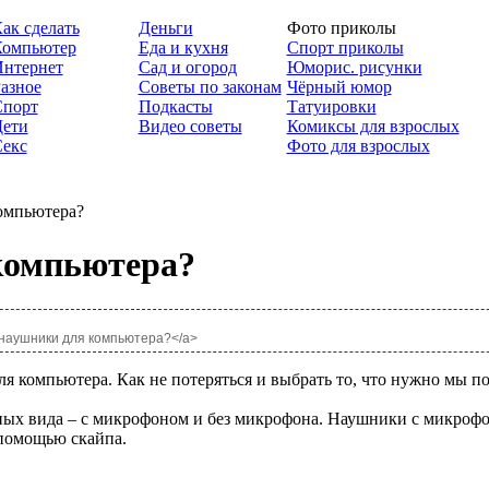
ак сделать
Деньги
Фото приколы
Компьютер
Еда и кухня
Спорт приколы
нтернет
Сад и огород
Юморис. рисунки
азное
Советы по законам
Чёрный юмор
Спорт
Подкасты
Татуировки
ети
Видео советы
Комиксы для взрослых
екс
Фото для взрослых
омпьютера?
компьютера?
ть наушники для компьютера?</a>
я компьютера. Как не потеряться и выбрать то, что нужно мы по
ных вида – с микрофоном и без микрофона. Наушники с микрофо
 помощью скайпа.