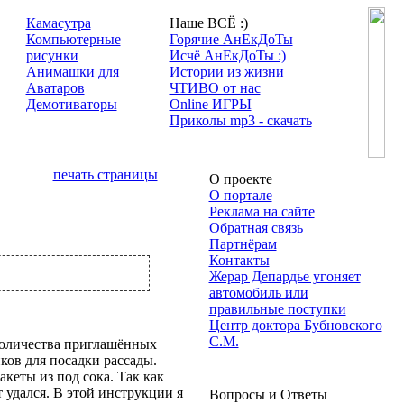
Камасутра
Наше ВСЁ :)
Компьютерные
Горячие АнЕкДоТы
рисунки
Исчё АнЕкДоТы :)
Анимашки для
Истории из жизни
Аватаров
ЧТИВО от нас
Демотиваторы
Online ИГРЫ
Приколы mp3 - скачать
печать страницы
О проекте
О портале
Реклама на сайте
Обратная связь
Партнёрам
Контакты
Жерар Депардье угоняет
автомобиль или
правильные поступки
Центр доктора Бубновского
С.М.
 количества приглашённых
иков для посадки рассады.
кеты из под сока. Так как
 удался. В этой инструкции я
Вопросы и Ответы