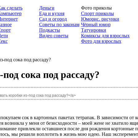
ак сделать
Деньги
Фото приколы
Компьютер
Еда и кухня
Спорт приколы
нтернет
Сад и огород
Юморис. рисунки
азное
Советы по законам
Чёрный юмор
Спорт
Подкасты
Татуировки
ети
Видео советы
Комиксы для взрослых
екс
Фото для взрослых
з-под сока под рассаду?
-под сока под рассаду?
овать коробки из-под сока под рассаду?</a>
ы покупаем сок в картонных пакетах тетрапак. В зависимости от
дея возникла у меня от безисходности – моей жене не хватило ящ
внимание привлекли оставшиеся после дня рождения кортонные па
телось, мы решили воплотить в жизнь мою идею. Наш эксперемент