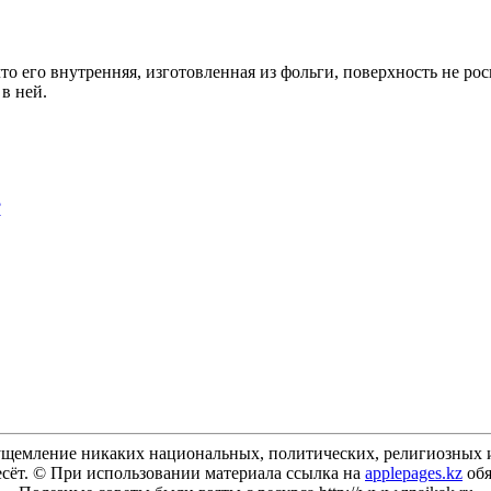
то его внутренняя, изготовленная из фольги, поверхность не ро
в ней.
?
щемление никаких национальных, политических, религиозных и
есёт. © При использовании материала ссылка на
applepages.kz
обя