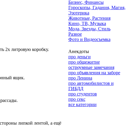
Бизнес, Финансы
Гороскопы, Гадания, Магия,
Эзотерика
Животные, Растения
Кино, ТВ, Музыка
Мода, Звезды, Стиль
Разное
Фото и Видеосъемка
ть 2х литровую коробку.
Анекдоты
про деньги
про общежитие
остроумные замечания
про объявления на заборе
тонный ящик.
про Ленина
про автомобилистов и
ГИБДД
про студентов
про секс
 рассады.
все категории
 стороны липкой лентой, а ещё