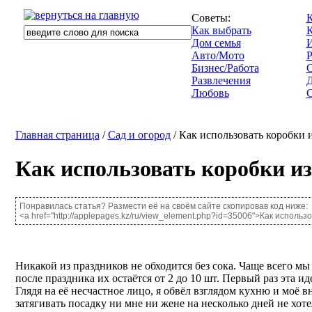
Советы:
К
Как выбрать
Дом семья
И
Авто/Мото
Р
Бизнес/Работа
Развлечения
Д
Любовь
С
Главная страница
/
Сад и огород
/ Как использовать коробки и
Как использовать коробки из
Понравилась статья? Размести её на своём сайте скопировав код ниже:
<a href="http://applepages.kz/ru/view_element.php?id=35006">Как использ
Никакой из праздников не обходится без сока. Чаще всего м
после праздника их остаётся от 2 до 10 шт. Первый раз эта и
Глядя на её несчастное лицо, я обвёл взглядом кухню и моё 
затягивать посадку ни мне ни жене на несколько дней не хо