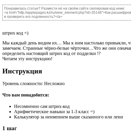
Понравилась статья? Размести её на своём сайте скопировав код ниже:
<a href="http://applepages.kz/ru/view_element.php?id=35146">Как расшифро
и проверить его подлинность?</a>
штрих код =)
Мы каждый день видим их… Мы к ним настолько привыкли, чт
замечаем. Странные чёрно-белые чёрточки…Что же они означаю
определить настоящий штрих код от подделки !?
Читаем эту инструкцию!
Инструкция
Уровень сложности: Несложно
Что вам понадобится:
Несомненно сам штрих-код
Арифметические навыки за 1-3 класс =)
Калькулятор за неимением выше сказанного или лени
1
шаг