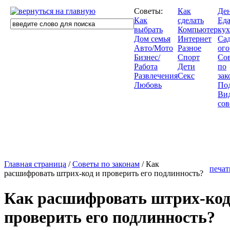
Советы:
Как
Де
Как
сделать
Еда
выбрать
Компьютер
кух
Дом семья
Интернет
Сад
Авто/Мото
Разное
ого
Бизнес/
Спорт
Со
Работа
Дети
по
Развлечения
Секс
зак
Любовь
По
Ви
сов
Главная страница
/
Советы по законам
/ Как
печат
расшифровать штрих-код и проверить его подлинность?
Как расшифровать штрих-код
проверить его подлинность?