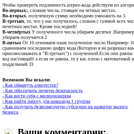
Чтобы проверить подлинность штрих-кода действуем по алгори
Во-первых:
, сложим числа, стоящие на четных местах.
Во-вторых
, полученную сумму необходимо умножить на 3.
В-третьих
, то, что у нас получилось, сложим с суммой всех чи
нечетных местах. Кроме последней!
В-четвёртых
У полученного числа убираем десятки .Например
убираем получается 2
В-пятых
От 10 отнимаем наше полученное число Например: 10
сравниваем последнюю цифру кода (Которую я не разрешал ва
приплюсовывать в “В-третьих”) с полученной.Если они равны 
код настоящий! а если не равны, то у вас плохо с математикой
поддельный :D
Возможно Вы искали:
- Как обмануть алкотестер?
- Как обеспечить личную безопасность
- Как вести себя с милиционером
- Как найти работу для инвалида 1 группы
- Как получить безвозмездную субсидию на развитие малого
бизнеса
Ваши комментарии: