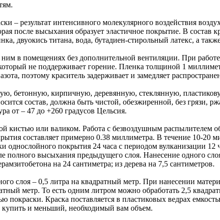
тям.
ки – результат интенсивного молекулярного воздействия воздух
торая после высыхания образует эластичное покрытие. В состав 
ка, двуокись титана, вода, бутадиен-стирольный латекс, а так
ь с ним в помещениях без дополнительной вентиляции. При работ
который не поддерживает горение. Пленка толщиной 1 миллимет
 азота, поэтому краситель задерживает и замедляет распростран
кую, бетонную, кирпичную, деревянную, стеклянную, пластиков
осится состав, должна быть чистой, обезжиренной, без грязи, р
ра от – 47 до +260 градусов Цельсия.
ой кистью или валиком. Работа с безвоздушным распылителем о
рытия составляет примерно 0.38 миллиметра. В течение 10-20 м
и однослойного покрытия 24 часа с периодом вулканизации 12 
ле полного высыхания предыдущего слоя. Нанесение одного сло
рамзитобетона на 24 сантиметра; из дерева на 7,5 сантиметров.
ного слоя – 0,5 литра на квадратный метр. При нанесении мате
ратный метр. То есть одним литром можно обработать 2,5 квадра
ю покраски. Краска поставляется в пластиковых ведрах емкостью
 купить и меньший, необходимый вам объем.