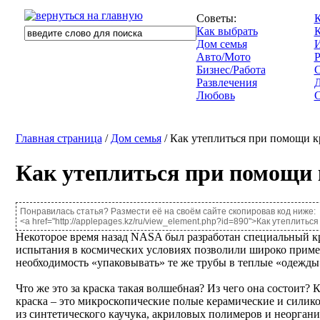
Советы:
К
Как выбрать
Дом семья
И
Авто/Мото
Р
Бизнес/Работа
Развлечения
Д
Любовь
С
Главная страница
/
Дом семья
/ Как утеплиться при помощи к
Как утеплиться при помощи
Понравилась статья? Размести её на своём сайте скопировав код ниже:
<a href="http://applepages.kz/ru/view_element.php?id=890">Как утеплитьс
Некоторое время назад NASA был разработан специальный кр
испытания в космических условиях позволили широко примен
необходимость «упаковывать» те же трубы в теплые «одежды»
Что же это за краска такая волшебная? Из чего она состоит?
краска – это микроскопические полые керамические и силик
из синтетического каучука, акриловых полимеров и неорган