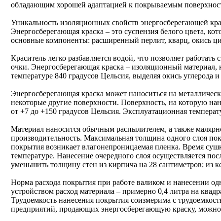
обладающим хорошей адаптацией к покрываемым поверхнос
Уникальность изоляционных свойств энергосберегающей крас
Энергосберегающая краска – это суспензия белого цвета, ко
основные компоненты: расширенный перлит, кварц, окись цин
Краситель легко разбавляется водой, что позволяет работат
очки. Энергосберегающая краска – изоляционный материал, 
температуре 840 градусов Цельсия, выделяя окись углерода и
Энергосберегающая краска может наноситься на металличес
некоторые другие поверхности. Поверхность, на которую нан
от +7 до +150 градусов Цельсия. Эксплуатационная температу
Материал наносится обычным распылителем, а также малярн
производительность. Максимальная толщина одного слоя пок
покрытия возникает влагонепроницаемая пленка. Время сушк
температуре. Нанесение очередного слоя осуществляется пос
уменьшить толщину стен из кирпича на 28 сантиметров; из ке
Норма расхода покрытия при работе валиком и нанесении од
устройством расход материала – примерно 0,4 литра на квад
Трудоемкость нанесения покрытия соизмерима с трудоемкость
предприятий, продающих энергосберегающую краску, можно