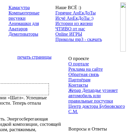
Камасутра
Наше ВСЁ :)
Компьютерные
Горячие АнЕкДоТы
рисунки
Исчё АнЕкДоТы :)
Анимашки для
Истории из жизни
Аватаров
ЧТИВО от нас
Демотиваторы
Online ИГРЫ
Приколы mp3 - скачать
печать страницы
О проекте
О портале
Реклама на сайте
Обратная связь
Партнёрам
Контакты
Жерар Депардье угоняет
автомобиль или
ерии «Шатл». Успешные
правильные поступки
ости. Теперь отпала
Центр доктора Бубновского
С.М.
тить. Энергосберегающая
жидкой композиции, состоящей
Вопросы и Ответы
бким, растяжимым,