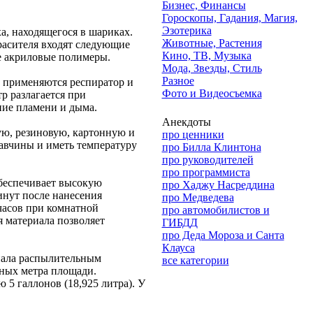
Бизнес, Финансы
Гороскопы, Гадания, Магия,
Эзотерика
а, находящегося в шариках.
Животные, Растения
красителя входят следующие
Кино, ТВ, Музыка
же акриловые полимеры.
Мода, Звезды, Стиль
Разное
е применяются респиратор и
Фото и Видеосъемка
р разлагается при
ение пламени и дыма.
Анекдоты
ую, резиновую, картонную и
про ценники
жавчины и иметь температуру
про Билла Клинтона
про руководителей
про программиста
беспечивает высокую
про Хаджу Насреддина
инут после нанесения
про Медведева
часов при комнатной
про автомобилистов и
я материала позволяет
ГИБДД
про Деда Мороза и Санта
Клауса
риала распылительным
все категории
тных метра площади.
 5 галлонов (18,925 литра). У