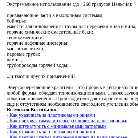
Экстремальное использование (до +260 градусов Цельсия):
примыкающие части к выхлопным системам;
бойлеры;
емкости для пивоварения / трубы для перекачки пива и вина;
горячие химические смесительные баки;
теплообменники;
горячие нефтяные цистерны;
маслоотделители;
паровые трубы;
лампы;
трубопроводы горячей воды;
...и тысячи других применений!
Энергосберегающие красители – это прорыв в теплоизоляцио
любой формы, обладает теплоизоляционными, а также звук
областью применения. Производители дают гарантию на энерг
еще и отсутствием необходимости ежегодного утепления объ
Возможно Вы искали:
- Как ухаживать за пластиковыми окнами
- Как цветовая гамма интерьера влияет на наше здоровье
- Как штукатурить с минимальными затратами
- Как ухаживать за пластиковыми окнами
- Как цветовая гамма интерьера влияет на наше здоровье