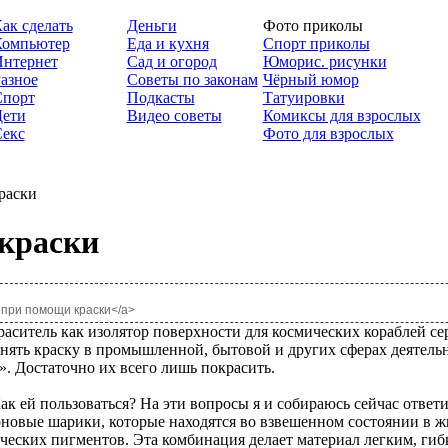
ак сделать
Деньги
Фото приколы
Компьютер
Еда и кухня
Спорт приколы
нтернет
Сад и огород
Юморис. рисунки
азное
Советы по законам
Чёрный юмор
Спорт
Подкасты
Татуировки
ети
Видео советы
Комиксы для взрослых
екс
Фото для взрослых
раски
 краски
я при помощи краски</a>
аситель как изолятор поверхности для космических кораблей с
ять краску в промышленной, бытовой и других сферах деятельн
. Достаточно их всего лишь покрасить.
 Как ей пользоваться? На эти вопросы я и собираюсь сейчас отве
оновые шарики, которые находятся во взвешенном состоянии в 
ических пигментов. Эта комбинация делает материал легким, ги