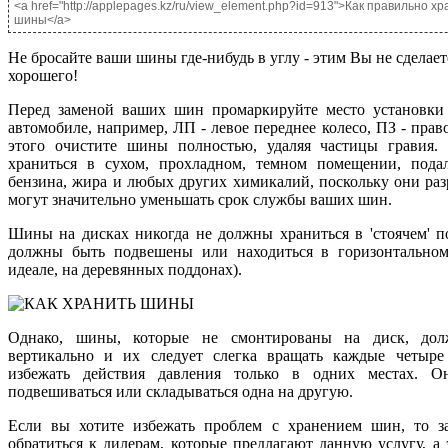
<a href="http://applepages.kz/ru/view_element.php?id=913">Как правильно хр
шины</a>
Не бросайте ваши шины где-нибудь в углу - этим Вы не сделает
хорошего!
Перед заменой ваших шин промаркируйте место установк
автомобиле, например, ЛП - левое переднее колесо, ПЗ - право
этого очистите шины полностью, удаляя частицы гравия
храниться в сухом, прохладном, темном помещении, пода
бензина, жира и любых других химикалий, поскольку они ра
могут значительно уменьшать срок службы ваших шин.
Шины на дисках никогда не должны храниться в 'стоячем' п
должны быть подвешены или находиться в горизонтально
идеале, на деревянных поддонах).
Однако, шины, которые не смонтированы на диск, дол
вертикально и их следует слегка вращать каждые четыре
избежать действия давления только в одних местах. 
подвешиваться или складываться одна на другую.
Если вы хотите избежать проблем с хранением шин, то з
обратиться к дилерам, которые предлагают данную услугу, а 