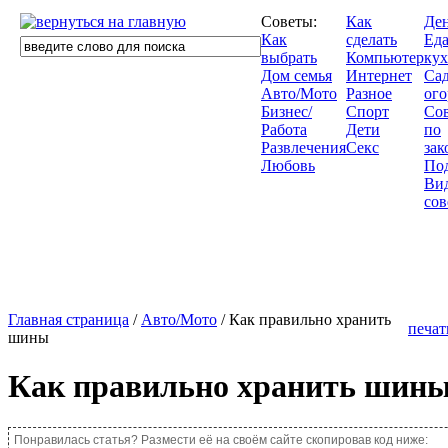
Советы:
Как
Де
Как
сделать
Еда
выбрать
Компьютер
кух
Дом семья
Интернет
Сад
Авто/Мото
Разное
ого
Бизнес/
Спорт
Со
Работа
Дети
по
Развлечения
Секс
зак
Любовь
По
Ви
сов
Главная страница
/
Авто/Мото
/ Как правильно хранить
печат
шины
Как правильно хранить шин
Понравилась статья? Размести её на своём сайте скопировав код ниже: