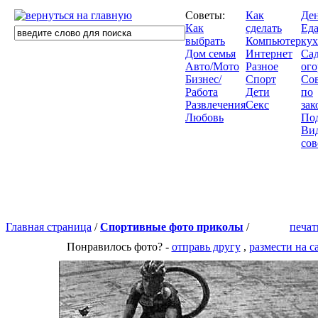
Советы:
Как
Де
Как
сделать
Еда
выбрать
Компьютер
кух
Дом семья
Интернет
Сад
Авто/Мото
Разное
ого
Бизнес/
Спорт
Со
Работа
Дети
по
Развлечения
Секс
зак
Любовь
По
Ви
сов
Главная страница
/
Спортивные фото приколы
/
печат
Понравилось фото? -
отправь другу
,
размести на с