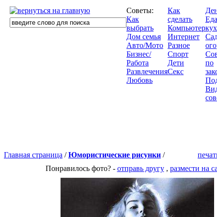
Советы:
Как
Де
Как
сделать
Еда
выбрать
Компьютер
кух
Дом семья
Интернет
Сад
Авто/Мото
Разное
ого
Бизнес/
Спорт
Со
Работа
Дети
по
Развлечения
Секс
зак
Любовь
По
Ви
сов
Главная страница
/
Юмористические рисунки
/
печат
Понравилось фото? -
отправь другу
,
размести на с