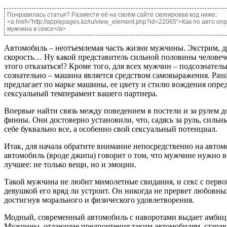
Понравилась статья? Размести её на своём сайте скопировав код ниже:
<a href="http://applepages.kz/ru/view_element.php?id=22065">Как по авто оп
мужчина в сексе</a>
Автомобиль – неотъемлемая часть жизни мужчины. Экстрим, д
скорость… Ну какой представитель сильной половины человеч
этого отказаться!? Кроме того, для всех мужчин – подсознател
сознательно – машина является средством самовыражения. Passi
предлагает по марке машины, ее цвету и стилю вождения опре
сексуальный темперамент вашего партнера.
Впервые найти связь между поведением в постели и за рулем 
финны. Они достоверно установили, что, садясь за руль, сильн
себе буквально все, а особенно свой сексуальный потенциал.
Итак, для начала обратите внимание непосредственно на авт
автомобиль (вроде джипа) говорит о том, что мужчине нужно в
лучшее: не только вещи, но и эмоции.
Такой мужчина не любит мимолетные свидания, и секс с перво
девушкой его вряд ли устроит. Он никогда не прервет любовных
достигнув морального и физического удовлетворения.
Модный, современный автомобиль с наворотами выдает амбиц
Мужчины, отдающие предпочтения таким автомобилям, стараю