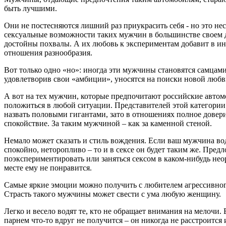
быть лучшими.
Они не постесняются лишний раз приукрасить себя - но это нес
сексуальные возможности таких мужчин в большинстве своем 
достойны похвалы. А их любовь к экспериментам добавит в и
отношения разнообразия.
Вот только одно «но»: иногда эти мужчины становятся самцами
удовлетворив свои «амбиции», уносятся на поиски новой лю
А вот на тех мужчин, которые предпочитают российские авто
положиться в любой ситуации. Представителей этой категории
назвать половыми гигантами, зато в отношениях полное довер
спокойствие. За таким мужчиной – как за каменной стеной.
Немало может сказать и стиль вождения. Если ваш мужчина во
спокойно, неторопливо – то и в сексе он будет таким же. Пред
поэкспериментировать или заняться сексом в каком-нибудь не
месте ему не понравится.
Самые яркие эмоции можно получить с любителем агрессивно
Страсть такого мужчины может свести с ума любую женщину.
Легко и весело водят те, кто не обращает внимания на мелочи. 
парнем что-то вдруг не получится – он никогда не расстроится