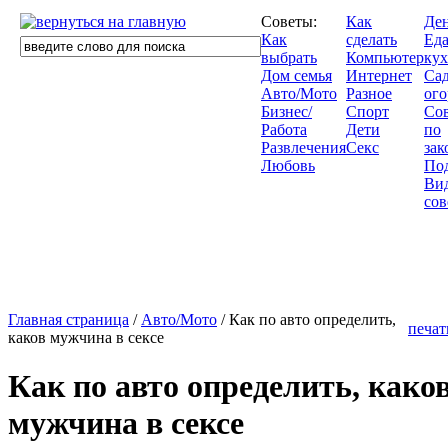
Советы:
Как
Де
Как
сделать
Еда
выбрать
Компьютер
кух
Дом семья
Интернет
Сад
Авто/Мото
Разное
ого
Бизнес/
Спорт
Со
Работа
Дети
по
Развлечения
Секс
зак
Любовь
По
Ви
сов
Главная страница
/
Авто/Мото
/ Как по авто определить,
печат
каков мужчина в сексе
Как по авто определить, како
мужчина в сексе