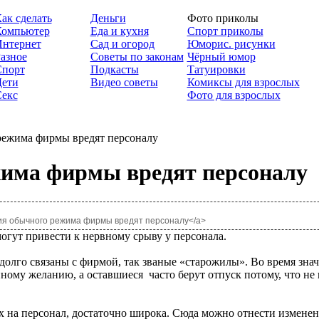
ак сделать
Деньги
Фото приколы
Компьютер
Еда и кухня
Спорт приколы
нтернет
Сад и огород
Юморис. рисунки
азное
Советы по законам
Чёрный юмор
Спорт
Подкасты
Татуировки
ети
Видео советы
Комиксы для взрослых
екс
Фото для взрослых
режима фирмы вредят персоналу
жима фирмы вредят персоналу
нения обычного режима фирмы вредят персоналу</a>
огут привести к нервному срыву у персонала.
долго связаны с фирмой, так званые «старожилы». Во время зна
нному желанию, а оставшиеся
часто берут отпуск потому, что не 
на персонал, достаточно широка. Сюда можно отнести изменен