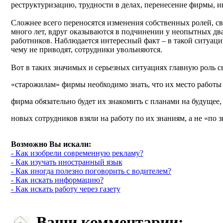
реструктуризацию, трудности в делах, перенесение фирмы, 
Сложнее всего переносятся изменения собственных ролей, с
много лет, вдруг оказываются в подчинении у неопытных дв
работников. Наблюдается интересный факт – в такой ситуац
чему не приводят, сотрудники увольняются.
Вот в таких значимых и серьезных ситуациях главную роль с
«старожилам» фирмы необходимо знать, что их место работы 
фирма обязательно будет их знакомить с планами на будущее,
новых сотрудников взяли на работу по их знаниям, а не «по з
Возможно Вы искали:
- Как изобрели современную рекламу?
- Как изучать иностранный язык
- Как иногда полезно поговорить с водителем?
- Как искать информацию?
- Как искать работу через газету
Ваши комментарии: