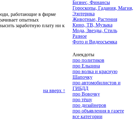
Бизнес, Финансы
Гороскопы, Гадания, Магия,
Эзотерика
Люди, работающие в фирме
Животные, Растения
трачивает опытных
Кино, ТВ, Музыка
высить заработную плату ни к
Мода, Звезды, Стиль
Разное
Фото и Видеосъемка
Анекдоты
про политиков
про Ельцина
про волка и красную
Шапочку
про автомобилистов и
ГИБДД
на вверх ↑
про Вовочку
про тёщу
про дизайнеров
про объявления в газете
все категории