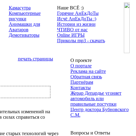
Камасутра
Наше ВСЁ :)
Компьютерные
Горячие АнЕкДоТы
рисунки
Исчё АнЕкДоТы :)
Анимашки для
Истории из жизни
Аватаров
ЧТИВО от нас
Демотиваторы
Online ИГРЫ
Приколы mp3 - скачать
печать страницы
О проекте
О портале
Реклама на сайте
Обратная связь
Партнёрам
Контакты
Жерар Депардье угоняет
автомобиль или
правильные поступки
Центр доктора Бубновского
чительных изменений на
С.М.
в силах справиться со
Вопросы и Ответы
ие старых технологий через