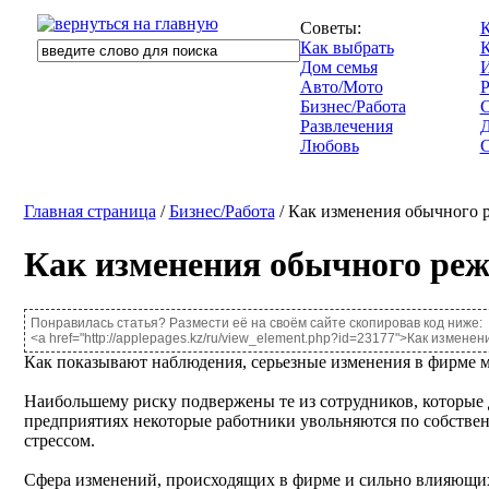
Советы:
К
Как выбрать
Дом семья
И
Авто/Мото
Р
Бизнес/Работа
Развлечения
Д
Любовь
С
Главная страница
/
Бизнес/Работа
/ Как изменения обычного 
Как изменения обычного ре
Понравилась статья? Размести её на своём сайте скопировав код ниже:
<a href="http://applepages.kz/ru/view_element.php?id=23177">Как изме
Как показывают наблюдения, серьезные изменения в фирме м
Наибольшему риску подвержены те из сотрудников, которые 
предприятиях некоторые работники увольняются по собстве
стрессом.
Сфера изменений, происходящих в фирме и сильно влияющих 