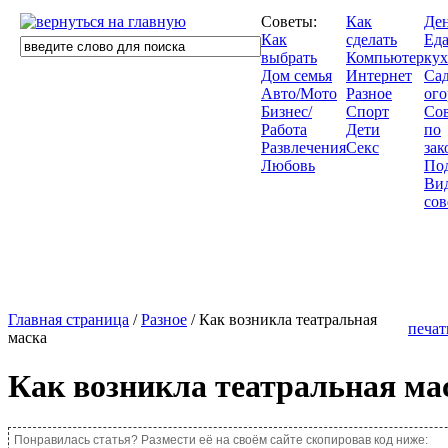
Советы:
Как
Де
Как
сделать
Еда
выбрать
Компьютер
кух
Дом семья
Интернет
Сад
Авто/Мото
Разное
ого
Бизнес/
Спорт
Со
Работа
Дети
по
Развлечения
Секс
зак
Любовь
По
Ви
сов
Главная страница
/
Разное
/ Как возникла театральная
печат
маска
Как возникла театральная ма
Понравилась статья? Размести её на своём сайте скопировав код ниже: