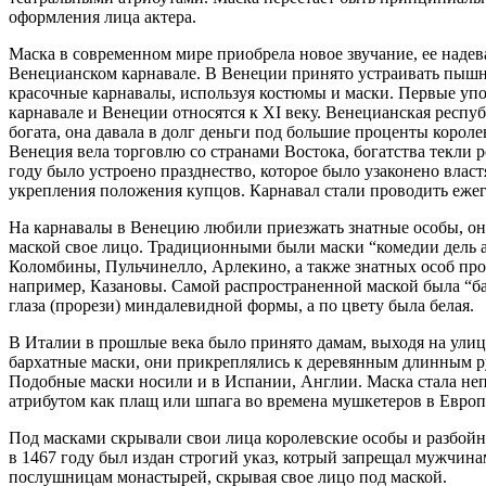
оформления лица актера.
Маска в современном мире приобрела новое звучание, ее надев
Венецианском карнавале. В Венеции принято устраивать пышн
красочные карнавалы, используя костюмы и маски. Первые уп
карнавале и Венеции относятся к XI веку. Венецианская респу
богата, она давала в долг деньги под большие проценты короле
Венеция вела торговлю со странами Востока, богатства текли р
году было устроено празднество, которое было узаконено власт
укрепления положения купцов. Карнавал стали проводить еже
На карнавалы в Венецию любили приезжать знатные особы, он
маской свое лицо. Традиционными были маски “комедии дель а
Коломбины, Пульчинелло, Арлекино, а также знатных особ пр
например, Казановы. Самой распространенной маской была “ба
глаза (прорези) миндалевидной формы, а по цвету была белая.
В Италии в прошлые века было принято дамам, выходя на улицу
бархатные маски, они прикреплялись к деревянным длинным р
Подобные маски носили и в Испании, Англии. Маска стала н
атрибутом как плащ или шпага во времена мушкетеров в Европ
Под масками скрывали свои лица королевские особы и разбой
в 1467 году был издан строгий указ, котрый запрещал мужчина
послушницам монастырей, скрывая свое лицо под маской.