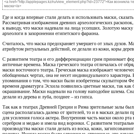
<a href="http://applepages.kz/ru/view_element.php?id=23772">Как возникла 
маска</a>
Где и когда впервые стали делать и использовать маски, сказать
Рассматривая изображения древних археологических раскопок
к выводу, что маски надевали на лица усопших. Золотую маск
археологи в захоронении египетского фараона.
Считалось, что маска предохраняет умершего от злых духов. М
атрибутом ритуальных действий, ее делали из кожи, коры дерев
С развитием театра и его дифференциации грим принимает фо
античные времена. Маска греческого театра отличалась от обр
маски восточного театра. Греческая маска изображает человече
обобщенных чертах, она не несет индивидуального характера. 
упоминания о том, что маски были изобретены скульптором Ф
временя драматурга Эсхила появились цветные маски, так как 
окрашивание. Маски надевали на голову наподобие шлема. Сн
делали из дерева и луба, позднее – из гипса.
Так как в театрах Древней Греции и Рима зрительные залы бы
сцена располагалась далеко от зрителей, то и в масках делали 
для усиления голоса актера. Внутренняя часть маски около рта
серебром и медью и имела вид воронки. С развитием театральн
производства маски стали делать из воска, кожи, загипсованног
полотна. Иногда маски были сдвоенные, строенные, это давал