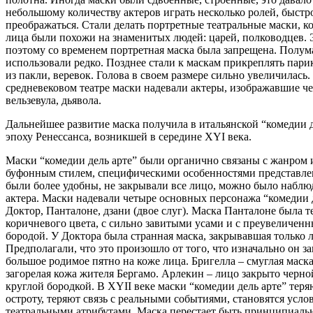
небольшому количеству актеров играть несколько ролей, быстр
преображаться. Стали делать портретные театральные маски, к
лица были похожи на знаменитых людей: царей, полководцев. 
поэтому со временем портретная маска была запрещена. Полум
использовали редко. Позднее стали к маскам прикреплять пари
из пакли, веревок. Голова в своем размере сильно увеличилась.
средневековом театре маски надевали актеры, изображавшие че
вельзевула, дьявола.
Дальнейшее развитие маска получила в итальянской “комедии д
эпоху Ренессанса, возникшей в середине XYI века.
Маски “комедии дель арте” были органично связаны с жанром
буфонным стилем, специфическими особенностями представле
были более удобны, не закрывали все лицо, можно было набл
актера. Маски надевали четыре основных персонажа “комедии д
Доктор, Панталоне, дзани (двое слуг). Маска Панталоне была т
коричневого цвета, с сильно завитыми усами и с преувеличенн
бородой. У Доктора была странная маска, закрывавшая только л
Предполагали, что это произошло от того, что изначально он з
большое родимое пятно на коже лица. Бригелла – смуглая маска
загорелая кожа жителя Бергамо. Арлекин – лицо закрыто черно
круглой бородкой. В XYII веке маски “комедии дель арте” тер
остроту, теряют связь с реальными событиями, становятся усл
театральными атрибутами. Маска перестает быть принципиал