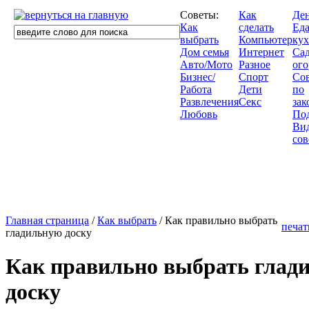
Советы:
Как
Де
Как
сделать
Еда
выбрать
Компьютер
кух
Дом семья
Интернет
Сад
Авто/Мото
Разное
ого
Бизнес/
Спорт
Со
Работа
Дети
по
Развлечения
Секс
зак
Любовь
По
Ви
сов
Главная страница
/
Как выбрать
/ Как правильно выбрать
печат
гладильную доску
Как правильно выбрать глад
доску