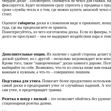
твердой доске". Посмотрите, снимается ли чехол для глажки, н
фиксируется. Будет нелишним сразу спросить у продавца о пр
сроке службы чехла и о том, где можно купить запасной чехол 
стоит.
Оцените
габариты
доски в сложенном виде и прикиньте, впиш
туда, где вы предполагаете ее хранить.
Поинтересуйтесь, из чего изготовлена доска. Если из фанеры, т
долго не прослужит – она не выдержит воздействия пара и те
Дополнительные опции.
Их наличие с одной стороны делает 
доской удобнее, но с другой – несколько загромождает всю кон
Кроме того, такие "навороченные" доски намного дороже. Поэ
выбирайте по себе. Возможно, что-то из списка ниже вам пока
важным и нужным, а что-то – совершенно лишним.
Подставка для утюга.
Помогает более продуктивно использов
самой доски и предохраняет утюг от случайных падений. А это
сам утюг, и предотвращает травмы.
Розетка и шнур с вилкой
– это позволяет обойтись без удлини
стационарная розетка далеко.