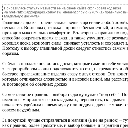
Понравилась статья? Размести её на своём сайте скопировав код ниже:
<a href="http://applepages.kz/ru/view_element.php?id=270">Как правильно в
гладильную доску</a>
Гладильная доска – очень важная вещь в арсенале любой хозяй
несколько. Во-первых, глажка – процесс бесконечный, и нужно
проходил максимально комфортно. Во-вторых – правильно под
способна сократить время глажки, а также улучшить ее результа
хорошая доска экономит силы, снижает усталость и сохраняет з
Поэтому к выбору гладильной доски следует отнестись самым
образом.
Сейчас в продаже появились доски, которые сами по себе явл
электроприбором – они подключаются к сети, нагреваются и о
быстрое проглаживание изделия сразу с двух сторон. Эти конс
которые отличаются сложностью и высокой ценой, мы рассматр
А поговорим об обычных досках.
Самое главное правило – выбирать доску нужно "под себя". По
именно вам придется ее раскладывать, переносить, складывать. 
покажется удобным вашему мужу или подруге, для вас может с
совсем неудобным.
За покупкой лучше отправляться в магазин (а не на рынок) – ту
как правило, более грамотные, и выбор больше, и гарантия пре