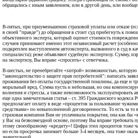
обращались с иным заявлением, или в другой день, или вообще
В-пятых, при приуменьшении страховой уплаты или отказе (е
в своей "правде") до обращения в стоит суд прибегнуть к пом
объективного эксперта, который оценит стоимость повреждени
случаев принимают именно этот независимый расчет (особенно
подкреплен выступлением автоэксперта, вызванного в суд в ка
специалиста); реже объявляют судебную экспертизу. Сумму, и
на экспертизу, Вы вправе «спросить» с ответчика.
В-шестых, не пренебрегайте «хитрой» возможностью, которую 
"законодательство о защите прав потребителей": написать заяв
проживания без оплаты государственной пошлины, да еще и тр
моральный вред. Сумма пусть и небольшая, но она компенсир
волнения и стрессы, а также невозможность эксплуатировать а
еще одна замечательная статья – ст. 395 Гражданского кодекса 
предполагает оплату в виде «процентов за пользование чужи
средствами» по невыполненной договоренности. То есть за то в
страховая компания Вам не уплачивала покрытия, она как бы «
у Вас на безвозмездной основе, поэтому Вы вправе требовать 
этому своеобразному «кредиту»! Цифра этих процентов тоже ч
но если просрочка занимает больше 3-4 месяцев, она тоже оказ
значительной.