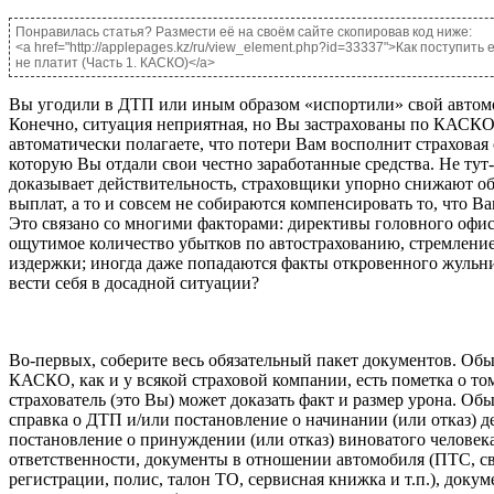
Понравилась статья? Размести её на своём сайте скопировав код ниже:
<a href="http://applepages.kz/ru/view_element.php?id=33337">Как поступить
не платит (Часть 1. КАСКО)</a>
Вы угодили в ДТП или иным образом «испортили» свой автом
Конечно, ситуация неприятная, но Вы застрахованы по КАСКО
автоматически полагаете, что потери Вам восполнит страховая 
которую Вы отдали свои честно заработанные средства. Не тут
доказывает действительность, страховщики упорно снижают о
выплат, а то и совсем не собираются компенсировать то, что Ва
Это связано со многими факторами: директивы головного офи
ощутимое количество убытков по автострахованию, стремление
издержки; иногда даже попадаются факты откровенного жульни
вести себя в досадной ситуации?
Во-первых, соберите весь обязательный пакет документов. Об
КАСКО, как и у всякой страховой компании, есть пометка о то
страхователь (это Вы) может доказать факт и размер урона. Обы
справка о ДТП и/или постановление о начинании (или отказ) де
постановление о принуждении (или отказ) виноватого человек
ответственности, документы в отношении автомобиля (ПТС, св
регистрации, полис, талон ТО, сервисная книжка и т.п.), докум