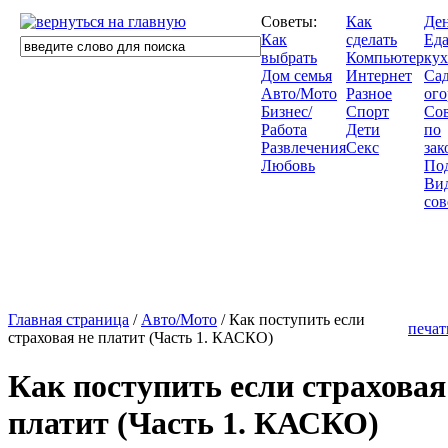
Советы:
Как
Де
Как
сделать
Еда
выбрать
Компьютер
кух
Дом семья
Интернет
Сад
Авто/Мото
Разное
ого
Бизнес/
Спорт
Со
Работа
Дети
по
Развлечения
Секс
зак
Любовь
По
Ви
сов
Главная страница
/
Авто/Мото
/ Как поступить если
печат
страховая не платит (Часть 1. КАСКО)
Как поступить если страховая
платит (Часть 1. КАСКО)