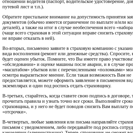
отношении водителя (паспорт, водительское удостоверение, до
путевой лист и т.п.).
Обратите пристальное внимание на допустимость принятия за
документов (обычно имеется ограничение по выплате и/или ко
деталей), а также на итог в случае необеспечения всего «набор
(чаще всего страховая в этой ситуации вправе снизить страхов
не вправе отказать в ней).
Во-вторых, письменно заявите в страховую компанию с указан
вида восполнения (ремонт или денежные средства). Спросите, 
будет оценен убыток. Помните, что Вы имеете право участвова
«обследовании» и оценке машины после аварии, и в случае пр
«масштабом» убытков или с перечисленными «поломками» м
осмотра выразитьсвое мнение. Если такая возможность Вам не
предоставляется, можете оформить заявление в письменном вид
экземплярах и один под роспись отдать страховщику.
В-третьих, старайтесь, когда ставите свою подпись в договоре,
прочитать правила и узнать точно все сроки. Выполняйте срок
страховщика, и у него не будет поводов снизить Вам выплату 
«отсрочки».
В-четвертых, любые заявления или письма направляйте страх
письмом с уведомлением, либо передавайте под роспись сотру
канцелярии (администрации). Теперь страховщик не сможет воз