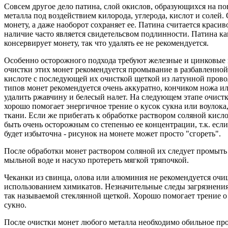
Совсем другое дело патина, слой окислов, образующихся на п
металла под воздействием килорода, углерода, кислот и солей.
монету, а даже наоборот сохраняет ее. Патина считается красив
наличие часто является свидетельсвом подлинности. Патина ка
консервирует монету, так что удалять ее не рекомендуется.
Особенно осторожного подхода требуют железные и цинковые
очистки этих монет рекомендуется промывание в разбавленной
кислоте с последующей их очисткой щеткой из латунной прово
типов монет рекомендуется очень аккуратно, кончиком ножа ил
удалить ржавчину и белесый налет. На следующем этапе очист
хорошо помогает энергичное трение о кусок сукна или воулока
ткани. Если же прибегать к обработке раствором соляной кисл
быть очень осторожным со степенью ее концентрации, т.к. есл
будет избыточна - рисунок на монете может просто "сгореть".
После обработки монет раствором соляной их следует промыть
мыльной воде и насухо протереть мягкой тряпочкой.
Чеканки из свинца, олова или алюминия не рекомендуется очи
использованием химикатов. Незначительные следы загрязнени
так называемой стеклянной щеткой. Хорошо помогает трение о
сукно.
После очистки монет любого металла необходимо обильное пр