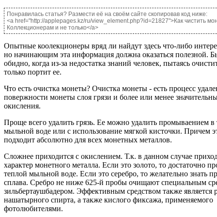
Понравилась статья? Размести её на своём сайте скопировав код ниже:
<a href="http://applepages.kz/ru/view_element.php?id=21827">Как чистить м
Коллекционерам и не только</a>
Опытные коолекционеры вряд ли найдут здесь что-либо интерес
но начинающим эта информация должна оказаться полезной. Б
обидно, когда из-за недостатка знаний человек, пытаясь очисти
только портит ее.
Что есть очистка монеты? Очистка монеты - есть процесс удале
повержности монеты слоя грязи и более или менее значительн
окисления.
Проще всего удалить грязь. Ее можно удалить промываением в
мыльной воде или с использование мягкой кисточки. Причем э
подходит абсолютно для всех монетных металлов.
Сложнее приходится с окислением. Т.к. в данном случае прихо
характер монетного металла. Если это золото, то достаточно п
теплой мыльной воде. Если это серебро, то желательно знать п
сплава. Сребро не ниже 625-й пробы очищают специальным ср
зильбертаушбадером. Эффективным средством также является 
нашатырного спирта, а также кислого фиксажа, применяемого
фотолюбителями.