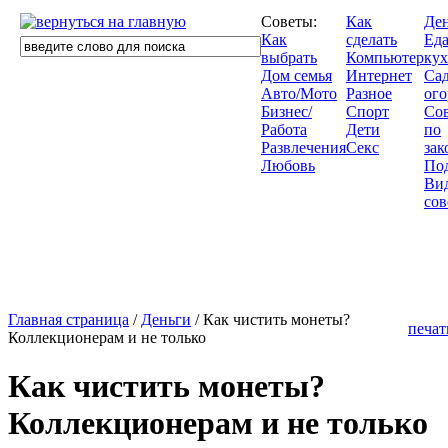
Советы:
Как
Де
Как
сделать
Еда
выбрать
Компьютер
кух
Дом семья
Интернет
Сад
Авто/Мото
Разное
ого
Бизнес/
Спорт
Со
Работа
Дети
по
Развлечения
Секс
зак
Любовь
По
Ви
сов
Главная страница
/
Деньги
/ Как чистить монеты?
печат
Коллекционерам и не только
Как чистить монеты?
Коллекционерам и не только