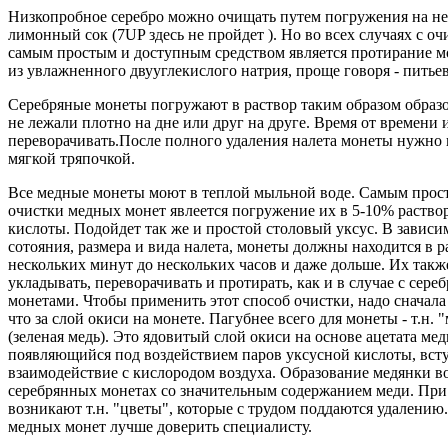
Низкопробное серебро можно очищать путем погружения на нес
лимонный сок (7UP здесь не пройдет ). Но во всех случаях с оч
самым простым и доступным средством является протирание 
из увлажненного двууглекислого натрия, проще говоря - питье
Серебряные монеты погружают в раствор таким образом образ
не лежали плотно на дне или друг на друге. Время от времени
переворачивать.После полного удаления налета монеты нужно 
мягкой тряпочкой.
Все медные монеты моют в теплой мыльной воде. Самым прос
очистки медных монет явлеется погружение их в 5-10% раство
кислоты. Подойдет так же и простой столовый уксус. В зависи
сотояния, размера и вида налета, монеты должны находится в р
нескольких минут до нескольких часов и даже дольше. Их такж
укладывать, переворачивать и протирать, как и в случае с сер
монетами. Чтобы применить этот способ очистки, надо сначала 
что за слой окиси на монете. Пагубнее всего для монеты - т.н. 
(зеленая медь). Это ядовитый слой окиси на основе ацетата мед
появляющийся под воздействием паров уксусной кислоты, вс
взаимодействие с кислородом воздуха. Образование медянки в
серебрянных монетах со значительным содержанием меди. При
возникают т.н. "цветы", которые с трудом поддаются удалению
медных монет лучше доверить специалисту.