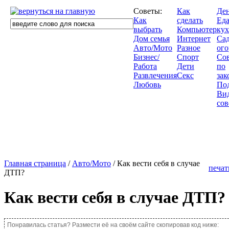
Советы:
Как
Де
Как
сделать
Еда
выбрать
Компьютер
кух
Дом семья
Интернет
Сад
Авто/Мото
Разное
ого
Бизнес/
Спорт
Со
Работа
Дети
по
Развлечения
Секс
зак
Любовь
По
Ви
сов
Главная страница
/
Авто/Мото
/ Как вести себя в случае
печат
ДТП?
Как вести себя в случае ДТП?
Понравилась статья? Размести её на своём сайте скопировав код ниже: