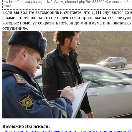
<a href="http://applepages.kz/ru/view_element.php?id=33380">Как вести себя
</a>
Если вы водите автомобиль и считаете, что ДТП случаются со 
с вами, то лучше на это не надеяться и придерживаться следую
которые помогут сократить потери до минимума и не оказаться
отпущения».
Возможно Вы искали:
- Как не допустить наиболее типичные ошибки при вождении?