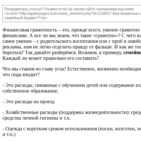
Понравилась статья? Размести её на своём сайте скопировав код ниже:
<a href="http://applepages.kz/ru/view_element.php?id=21803">Как правильно
семейный бюджет?</a>
Финансовая грамотность – это, прежде всего, умение грамотно
финансами. А все ли мы знаем, что такое «грамотно»? С чего н
самое умение – с родительского воспитания или с проб и ошиб
рекламы, нам не легко отделить правду от фальши. И как же тог
бороться? Так давайте разберёмся. Возьмем, к примеру,
семейн
Каждый ли может правильно его составить?
Что мы ставим во главу угла? Естественно, жизненно необходи
что сюда входит?
- Это расходы, связанные с обучением детей или содержание их 
собственное образование.
- Это расходы на проезд
- Хозяйственные расходы (поддержка жизнедеятельности): средс
средства личной гигиены и т.п.
- Одежда с коротким сроком использования (носки, колготки, 
и т.п.)