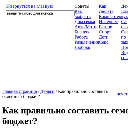
Советы:
Как
Де
Как
сделать
Еда
выбрать
Компьютер
кух
Дом семья
Интернет
Сад
Авто/Мото
Разное
ого
Бизнес/
Спорт
Со
Работа
Дети
по
Развлечения
Секс
зак
Любовь
По
Ви
сов
Главная страница
/
Деньги
/ Как правильно составить
печат
семейный бюджет?
Как правильно составить се
бюджет?